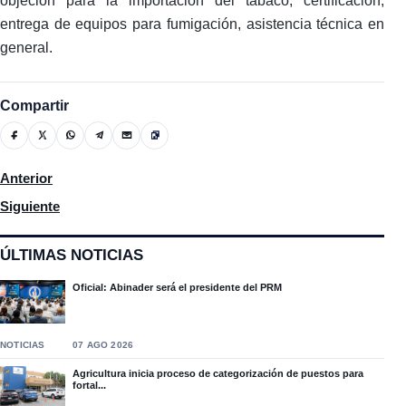
objeción para la importación del tabaco, certificación,
entrega de equipos para fumigación, asistencia técnica en
general.
Compartir
Artículo anterior: La UNPHU reconoce como Egresada Distinguid
Anterior
Artículo siguiente: Codue advierte que solución a crisis haitia
Siguiente
ÚLTIMAS NOTICIAS
Oficial: Abinader será el presidente del PRM
NOTICIAS
07 AGO 2026
Agricultura inicia proceso de categorización de puestos para
fortal...