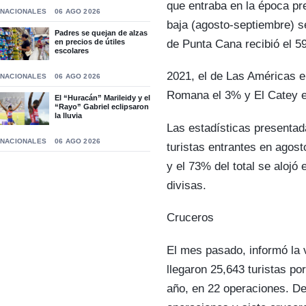
que entraba en la época p
NACIONALES
06 AGO 2026
baja (agosto-septiembre) s
Padres se quejan de alzas
de Punta Cana recibió el 5
en precios de útiles
escolares
2021, el de Las Américas e
NACIONALES
06 AGO 2026
Romana el 3% y El Catey e
El “Huracán” Marileidy y el
“Rayo” Gabriel eclipsaron
la lluvia
Las estadísticas presentada
NACIONALES
06 AGO 2026
turistas entrantes en agos
y el 73% del total se aloj
divisas.
Cruceros
El mes pasado, informó la v
llegaron 25,643 turistas po
año, en 22 operaciones. De