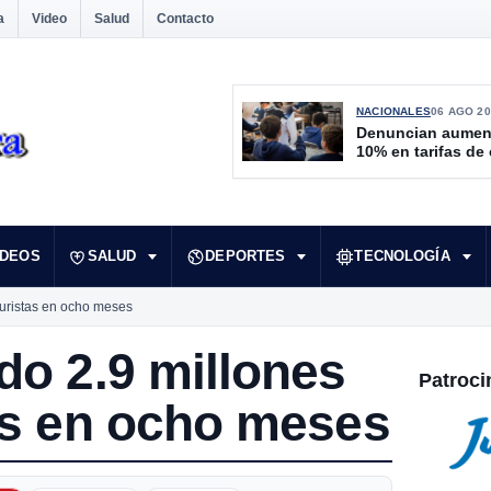
a
Video
Salud
Contacto
NACIONALES
06 AGO 20
Denuncian aumen
10% en tarifas de
IDEOS
SALUD
DEPORTES
TECNOLOGÍA
turistas en ocho meses
do 2.9 millones
Patroci
as en ocho meses