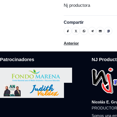
Nj productora
Compartir
Artículo anterior: Operación
Anterior
Patrocinadores
NJ Product
Nicolás E. Gr
PRODUCTOR
Somos una emp