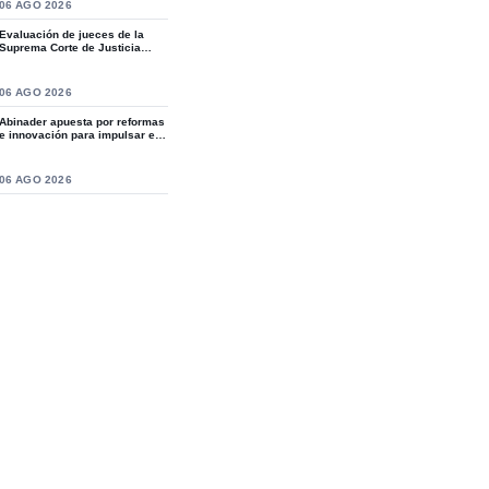
S
06 AGO 2026
Evaluación de jueces de la
Suprema Corte de Justicia
revive crítica...
S
06 AGO 2026
Abinader apuesta por reformas
e innovación para impulsar el
desarro...
S
06 AGO 2026