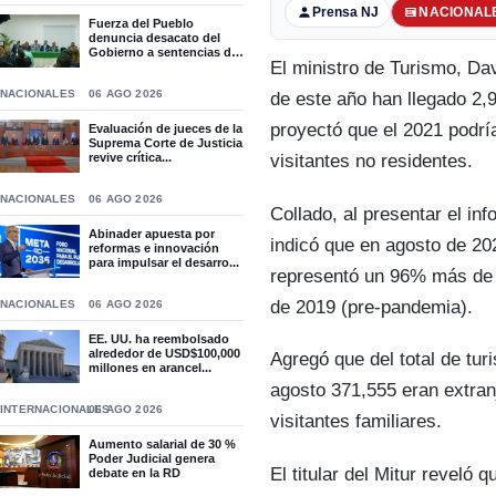
Prensa NJ
NACIONAL
Fuerza del Pueblo
denuncia desacato del
Gobierno a sentencias del
El ministro de Turismo, Da
T...
NACIONALES
06 AGO 2026
de este año han llegado 2,9
proyectó que el 2021 podría
Evaluación de jueces de la
Suprema Corte de Justicia
revive crítica...
visitantes no residentes.
NACIONALES
06 AGO 2026
Collado, al presentar el in
Abinader apuesta por
indicó que en agosto de 20
reformas e innovación
para impulsar el desarro...
representó un 96% más de
de 2019 (pre-pandemia).
NACIONALES
06 AGO 2026
EE. UU. ha reembolsado
alrededor de USD$100,000
Agregó que del total de tu
millones en arancel...
agosto 371,555 eran extran
INTERNACIONALES
06 AGO 2026
visitantes familiares.
Aumento salarial de 30 %
Poder Judicial genera
El titular del Mitur reveló 
debate en la RD