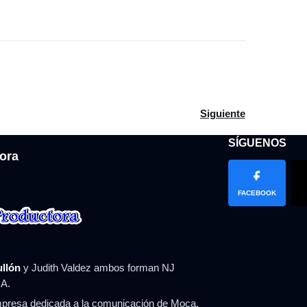
 Falcón: Piden 18 meses prisión; audiencia será el domingo
Artículo siguiente: Vo
Siguiente
SÍGUENOS
ora
FACEBOOK
ullón
y Judith Valdez ambos forman NJ
A.
resa dedicada a la comunicación de Moca,