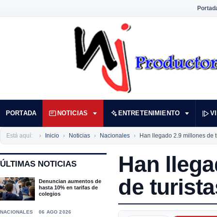
Portad
PORTADA
NOTICIAS
ENTRETENIMIENTO
V
Está aquí:
Inicio
Noticias
Nacionales
Han llegado 2.9 millones de 
Han llega
ÚLTIMAS NOTICIAS
de turist
Denuncian aumentos de
hasta 10% en tarifas de
colegios
NACIONALES
06 AGO 2026