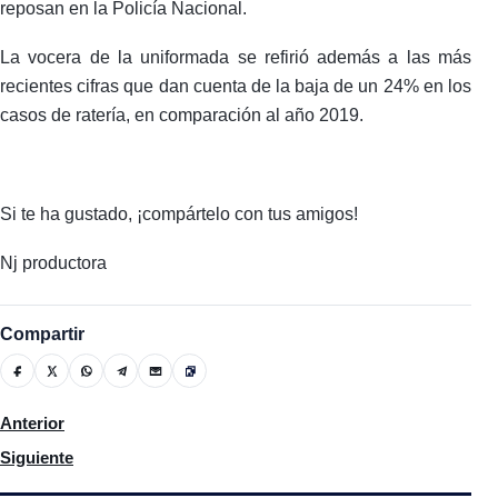
reposan en la Policía Nacional.
La vocera de la uniformada se refirió además a las más
recientes cifras que dan cuenta de la baja de un 24% en los
casos de ratería, en comparación al año 2019.
Si te ha gustado, ¡compártelo con tus amigos!
Nj productora
Compartir
Artículo anterior: Han llegado 2.9 millones de turistas en ocho 
Anterior
Artículo siguiente: Abinader suspende a Juan Maldonado Castr
Siguiente