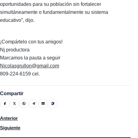
oportunidades para su población sin fortalecer
simultáneamente o fundamentalmente su sistema
educativo”, dijo.
¡Compártelo con tus amigos!
Nj productora
Marcamos la pauta a seguir
Nicolasgrullon@gmail.com
809-224-6159 cel.
Compartir
Artículo anterior: Gobierno "ajustará" precios de los combustib
Anterior
Artículo siguiente: Pasajeros de motocicletas incumplen uso obl
Siguiente