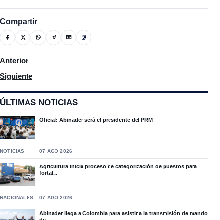
Compartir
Artículo anterior: El Gobierno lanza consulta para la reforma e
Anterior
Artículo siguiente: Paliza en NY: “La República Dominicana ya no
Siguiente
ÚLTIMAS NOTICIAS
Oficial: Abinader será el presidente del PRM
NOTICIAS
07 AGO 2026
Agricultura inicia proceso de categorización de puestos para
fortal...
NACIONALES
07 AGO 2026
Abinader llega a Colombia para asistir a la transmisión de mando
de...