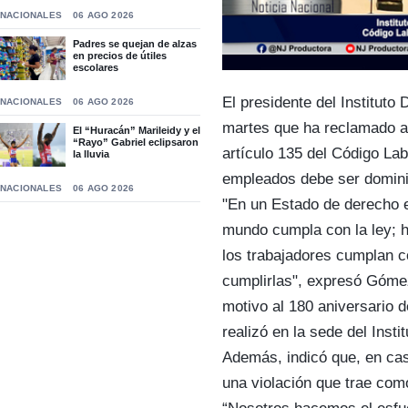
NACIONALES
06 AGO 2026
Padres se quejan de alzas
en precios de útiles
escolares
El presidente del Institut
NACIONALES
06 AGO 2026
martes que ha reclamado a 
El “Huracán” Marileidy y el
“Rayo” Gabriel eclipsaron
artículo 135 del Código Lab
la lluvia
empleados debe ser domini
NACIONALES
06 AGO 2026
"En un Estado de derecho e
mundo cumpla con la ley; h
los trabajadores cumplan c
cumplirlas", expresó Góme
motivo al 180 aniversario 
realizó en la sede del Instit
Además, indicó que, en cas
una violación que trae co