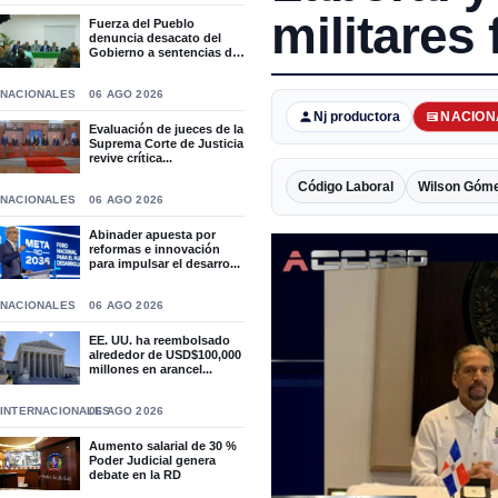
militares 
Fuerza del Pueblo
denuncia desacato del
Gobierno a sentencias del
T...
NACIONALES
06 AGO 2026
Nj productora
NACION
Evaluación de jueces de la
Suprema Corte de Justicia
revive crítica...
Código Laboral
Wilson Góm
NACIONALES
06 AGO 2026
Abinader apuesta por
reformas e innovación
para impulsar el desarro...
NACIONALES
06 AGO 2026
EE. UU. ha reembolsado
alrededor de USD$100,000
millones en arancel...
INTERNACIONALES
06 AGO 2026
Aumento salarial de 30 %
Poder Judicial genera
debate en la RD