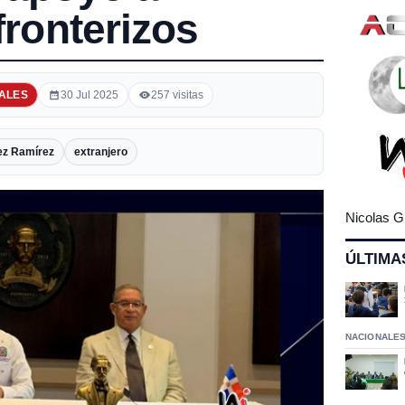
fronterizos
ALES
30 Jul 2025
257 visitas
ez Ramírez
extranjero
Nicolas G
ÚLTIMA
NACIONALE