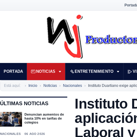
Portad
PORTADA
NOTICIAS
ENTRETENIMIENTO
V
Está aquí:
Inicio
Noticias
Nacionales
Instituto Duartiano exige apli
Instituto
ÚLTIMAS NOTICIAS
aplicació
Denuncian aumentos de
hasta 10% en tarifas de
colegios
Laboral y
NACIONALES
06 AGO 2026