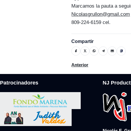
Marcamos la pauta a segui
Nicolasgrullon@gmail.com
809-224-6159 cel.
Compartir
Artículo anterior: Los diput
Anterior
Patrocinadores
NJ Product
Nicolás E. Gr