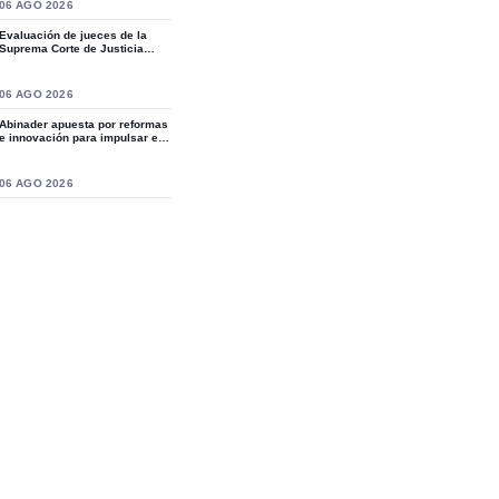
S
06 AGO 2026
Evaluación de jueces de la
Suprema Corte de Justicia
revive crítica...
S
06 AGO 2026
Abinader apuesta por reformas
e innovación para impulsar el
desarro...
S
06 AGO 2026