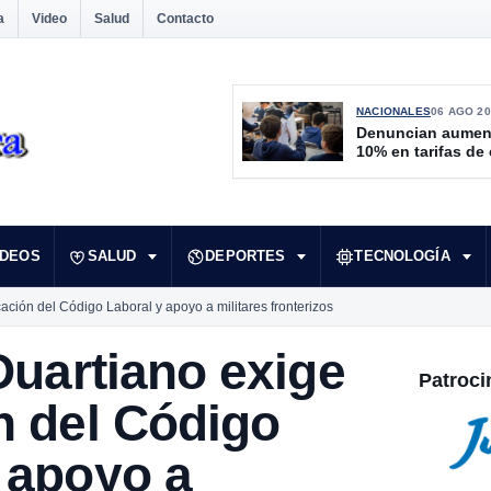
a
Video
Salud
Contacto
NACIONALES
06 AGO 20
Denuncian aumen
10% en tarifas de
IDEOS
SALUD
DEPORTES
TECNOLOGÍA
cación del Código Laboral y apoyo a militares fronterizos
 Duartiano exige
Patroci
n del Código
 apoyo a