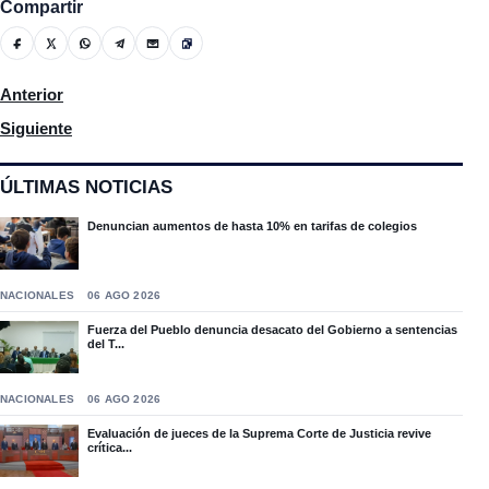
Compartir
Artículo anterior: Luis Fernando Guzmán con los deportes en L
Anterior
Artículo siguiente: Los comentarios de Carlos Cota Lama en La
Siguiente
ÚLTIMAS NOTICIAS
Denuncian aumentos de hasta 10% en tarifas de colegios
NACIONALES
06 AGO 2026
Fuerza del Pueblo denuncia desacato del Gobierno a sentencias
del T...
NACIONALES
06 AGO 2026
Evaluación de jueces de la Suprema Corte de Justicia revive
crítica...