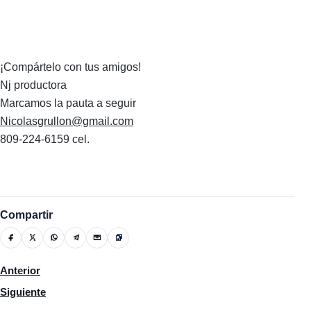
¡Compártelo con tus amigos!
Nj productora
Marcamos la pauta a seguir
Nicolasgrullon@gmail.com
809-224-6159 cel.
Compartir
Artículo anterior: Canarias llama a la calma luego de tres muert
Anterior
Artículo siguiente: ¿Cómo identificar y ayudar a alguien en una 
Siguiente