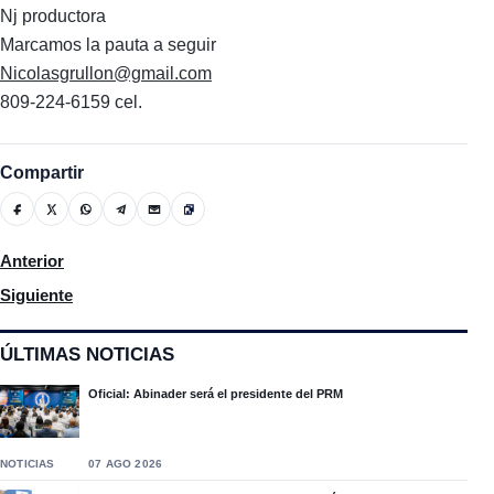
Nj productora
Marcamos la pauta a seguir
Nicolasgrullon@gmail.com
809-224-6159 cel.
Compartir
Artículo anterior: Aumenta la cifra de cáncer colorrectal en jóv
Anterior
Artículo siguiente: Limones: fruta con vitamina C vital para la 
Siguiente
ÚLTIMAS NOTICIAS
Oficial: Abinader será el presidente del PRM
NOTICIAS
07 AGO 2026