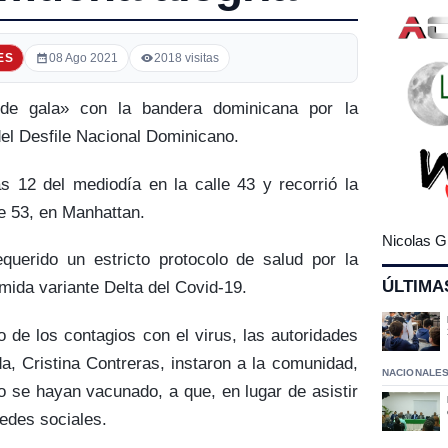
ES
08 Ago 2021
2018 visitas
de gala» con la bandera dominicana por la
el Desfile Nacional Dominicano.
s 12 del mediodía en la calle 43 y recorrió la
le 53, en Manhattan.
Nicolas G
equerido un estricto protocolo de salud por la
ÚLTIMA
mida variante Delta del Covid-19.
de los contagios con el virus, las autoridades
da, Cristina Contreras, instaron a la comunidad,
NACIONALE
 se hayan vacunado, a que, en lugar de asistir
redes sociales.