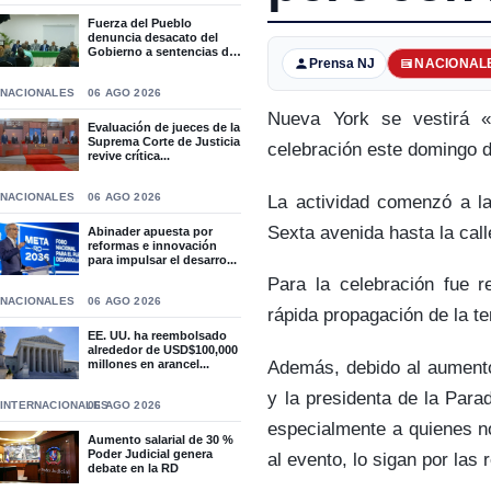
Fuerza del Pueblo
denuncia desacato del
Gobierno a sentencias del
Prensa NJ
NACIONAL
T...
NACIONALES
06 AGO 2026
Nueva York se vestirá «
Evaluación de jueces de la
Suprema Corte de Justicia
celebración este domingo d
revive crítica...
NACIONALES
06 AGO 2026
La actividad comenzó a la
Sexta avenida hasta la cal
Abinader apuesta por
reformas e innovación
para impulsar el desarro...
Para la celebración fue r
NACIONALES
06 AGO 2026
rápida propagación de la te
EE. UU. ha reembolsado
alrededor de USD$100,000
Además, debido al aumento 
millones en arancel...
y la presidenta de la Para
INTERNACIONALES
06 AGO 2026
especialmente a quienes no
Aumento salarial de 30 %
Poder Judicial genera
al evento, lo sigan por las 
debate en la RD