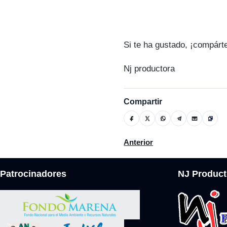
Si te ha gustado, ¡compárt
Nj productora
Compartir
Artículo anterior: Adogranja
Anterior
Patrocinadores
NJ Product