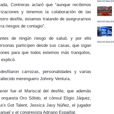
NACIONALE
rada, Contreras aclaró que “aunque recibimos
rizaciones y tenemos la colaboración de las
stro desfile, estamos tratando de asegrurarnos
NACIONALE
ra riesgos de contagio”.
tes de ningún riesgo de salud, y por ello
NACIONALE
rsonas participen desde sus casas, que sigan
iones para que todos estemos más tranquilos,
 explicó.
esfilaron carrozas, personalidades y varias
fallecido merenguero Johnny Ventura.
vier fue el Mariscal del desfile, que además
orquesta Oro Sólido, el cónsul Eligio Jáquez,
a’s Got Talent, Jessica Javy Núñez, el jugador
uel y el congresista Adriano Espaillat.