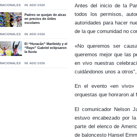
Antes del inicio de la Pa
NACIONALES
06 AGO 2026
todos los permisos, auto
Padres se quejan de alzas
en precios de útiles
autoridades para hacer nue
escolares
de la que comunidad no cor
NACIONALES
06 AGO 2026
El “Huracán” Marileidy y el
«No queremos ser causan
“Rayo” Gabriel eclipsaron
la lluvia
queremos mejor que las pe
en vivo nuestras celebrac
NACIONALES
06 AGO 2026
cuidándonos unos a otros”,
En el evento «en vivo» d
orquestas que honraron al 
El comunicador Nelson Ja
estuvo encabezado por la 
parte del elenco de Americ
de baloncesto Hansel Emman