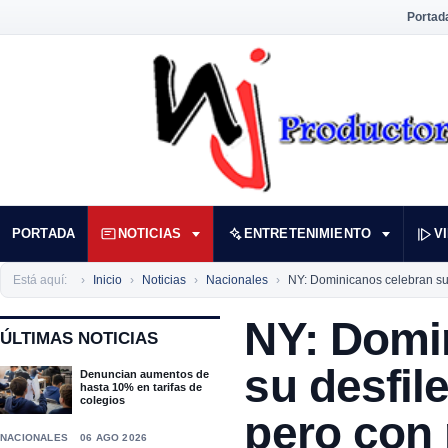
Portad
PORTADA
NOTICIAS
ENTRETENIMIENTO
V
Está aquí:
Inicio
Noticias
Nacionales
NY: Dominicanos celebran su
NY: Domi
ÚLTIMAS NOTICIAS
su desfil
Denuncian aumentos de
hasta 10% en tarifas de
colegios
pero con
NACIONALES
06 AGO 2026