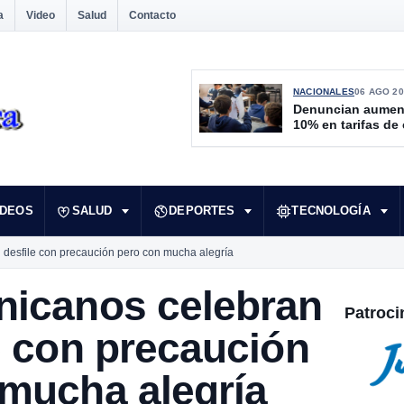
a
Video
Salud
Contacto
NACIONALES
06 AGO 20
Denuncian aumen
10% en tarifas de
IDEOS
SALUD
DEPORTES
TECNOLOGÍA
 desfile con precaución pero con mucha alegría
nicanos celebran
Patroci
e con precaución
 mucha alegría