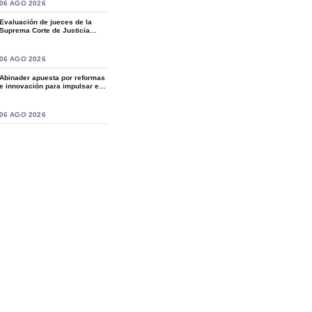
S
06 AGO 2026
Evaluación de jueces de la
Suprema Corte de Justicia
revive crítica...
S
06 AGO 2026
Abinader apuesta por reformas
e innovación para impulsar el
desarro...
S
06 AGO 2026