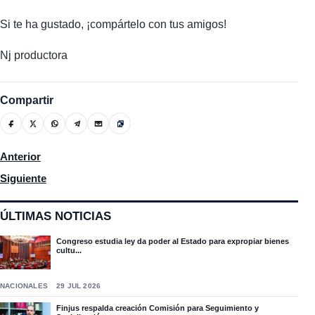
Si te ha gustado, ¡compártelo con tus amigos!
Nj productora
Compartir
Artículo anterior: Paliza asegura que el Gobierno protegerá la i
Anterior
Artículo siguiente: Colegio Médico Dominicano contrario al lev
Siguiente
ÚLTIMAS NOTICIAS
Congreso estudia ley da poder al Estado para expropiar bienes
cultu...
NACIONALES
29 JUL 2026
Finjus respalda creación Comisión para Seguimiento y