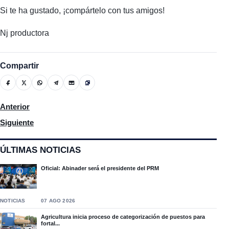
Si te ha gustado, ¡compártelo con tus amigos!
Nj productora
Compartir
Artículo anterior: Director del INAPA anuncia construcción de 
Anterior
Artículo siguiente: Lanzamiento del proyecto de la conservació
Siguiente
ÚLTIMAS NOTICIAS
Oficial: Abinader será el presidente del PRM
NOTICIAS
07 AGO 2026
Agricultura inicia proceso de categorización de puestos para
fortal...