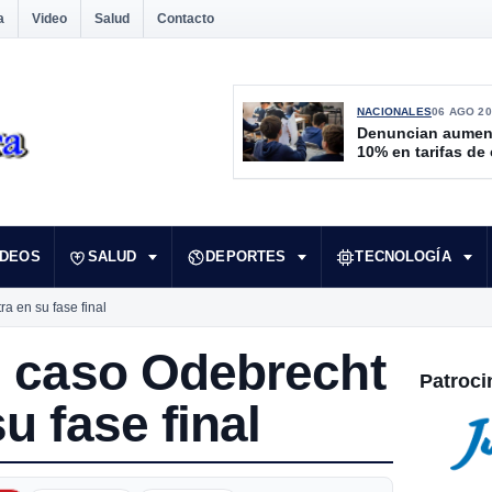
a
Video
Salud
Contacto
NACIONALES
06 AGO 20
Denuncian aumen
10% en tarifas de
IDEOS
SALUD
DEPORTES
TECNOLOGÍA
ra en su fase final
l caso Odebrecht
Patroci
u fase final