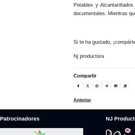
Potables y Alcantarillados
documentales. Mientras que
Si te ha gustado, ¡compárt
Nj productora
Compartir
Artículo anterior: Listo el pla
Anterior
Patrocinadores
NJ Product