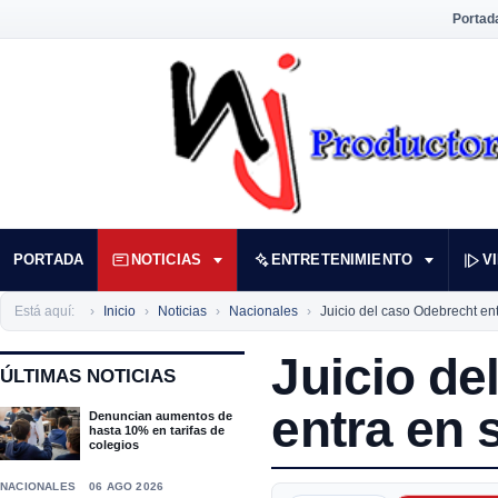
Portad
PORTADA
NOTICIAS
ENTRETENIMIENTO
V
Está aquí:
Inicio
Noticias
Nacionales
Juicio del caso Odebrecht ent
Juicio de
ÚLTIMAS NOTICIAS
entra en s
Denuncian aumentos de
hasta 10% en tarifas de
colegios
NACIONALES
06 AGO 2026