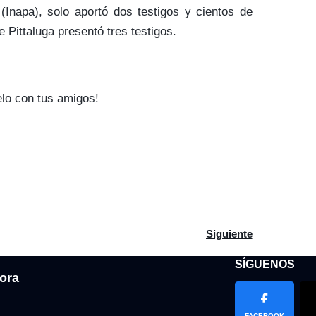
 (Inapa), solo aportó dos testigos y cientos de
 Pittaluga presentó tres testigos.
elo con tus amigos!
n de reforma policial
Artículo siguiente: Un
Siguiente
SÍGUENOS
ora
FACEBOOK