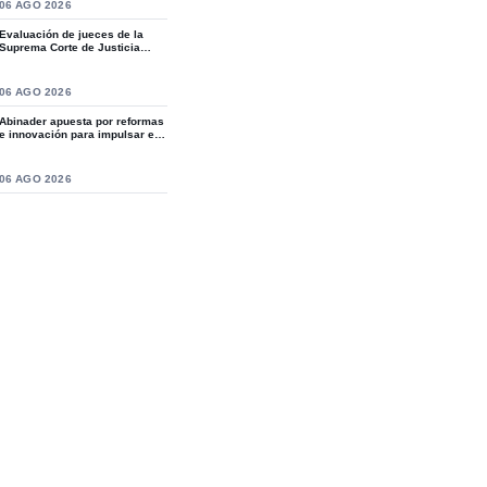
S
06 AGO 2026
Evaluación de jueces de la
Suprema Corte de Justicia
revive crítica...
S
06 AGO 2026
Abinader apuesta por reformas
e innovación para impulsar el
desarro...
S
06 AGO 2026