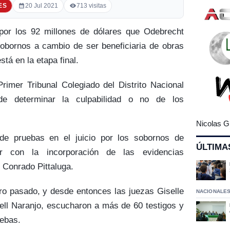
ES
20 Jul 2021
713 visitas
 por los 92 millones de dólares que Odebrecht
obornos a cambio de ser beneficiaria de obras
tá en la etapa final.
rimer Tribunal Colegiado del Distrito Nacional
de determinar la culpabilidad o no de los
Nicolas G
de pruebas en el juicio por los sobornos de
ÚLTIMA
r con la incorporación de las evidencias
 Conrado Pittaluga.
ro pasado, y desde entonces las juezas Giselle
NACIONALE
ell Naranjo, escucharon a más de 60 testigos y
uebas.