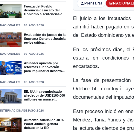
Prensa NJ
NACIONAL
Fuerza del Pueblo
denuncia desacato del
Gobierno a sentencias del
El juicio a los imputados
T...
NACIONALES
06 AGO 2026
admitió haber pagado en s
del Estado dominicano ya es
Evaluación de jueces de la
Suprema Corte de Justicia
revive crítica...
En los próximos días, el P
NACIONALES
06 AGO 2026
estaría en condiciones 
Abinader apuesta por
encartados.
reformas e innovación
para impulsar el desarro...
La fase de presentación 
NACIONALES
06 AGO 2026
Odebrecht concluyó aye
EE. UU. ha reembolsado
alrededor de USD$100,000
documentales del imputado
millones en arancel...
Este proceso inició en ene
INTERNACIONALES
06 AGO 2026
Méndez, Tania Yunes y Jis
Aumento salarial de 30 %
Poder Judicial genera
la lectura de cientos de pr
debate en la RD