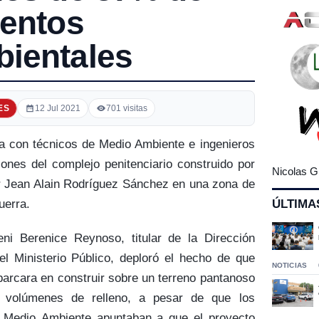
ientos
ientales
ES
12 Jul 2021
701 visitas
úa con técnicos de Medio Ambiente e ingenieros
ciones del complejo penitenciario construido por
Nicolas G
or Jean Alain Rodríguez Sánchez en una zona de
ÚLTIMA
uerra.
ni Berenice Reynoso, titular de la Dirección
l Ministerio Público, deploró el hecho de que
NOTICIAS
rcara en construir sobre un terreno pantanoso
 volúmenes de relleno, a pesar de que los
e Medio Ambiente apuntaban a que el proyecto