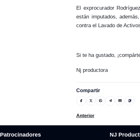
El exprocurador Rodrígue
están imputados, además, d
contra el Lavado de Activos
Si te ha gustado, ¡compárt
Nj productora
Compartir
Artículo anterior: Defensa d
Anterior
Patrocinadores
NJ Product