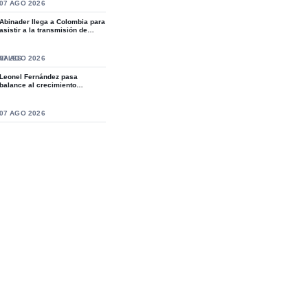
S
07 AGO 2026
Abinader llega a Colombia para
asistir a la transmisión de
mando de...
NALES
07 AGO 2026
Leonel Fernández pasa
balance al crecimiento
organizativo de la Fue...
S
07 AGO 2026