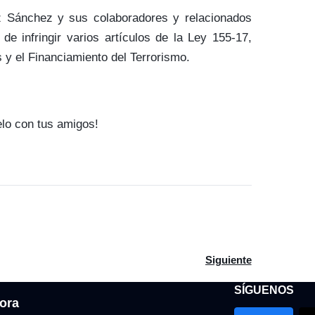
z Sánchez y sus colaboradores y relacionados
e infringir varios artículos de la Ley 155-17,
 y el Financiamiento del Terrorismo.
elo con tus amigos!
e Jean Alain dice PEPCA construyó un expediente desordenado, c
Artículo siguiente: R
Siguiente
SÍGUENOS
ora