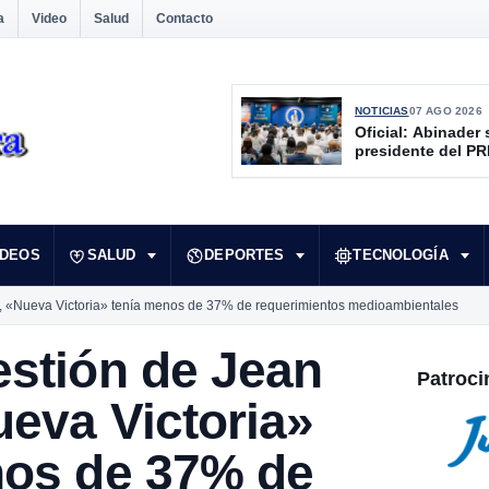
a
Video
Salud
Contacto
NOTICIAS
07 AGO 2026
Oficial: Abinader 
presidente del P
IDEOS
SALUD
DEPORTES
TECNOLOGÍA
n, «Nueva Victoria» tenía menos de 37% de requerimientos medioambientales
estión de Jean
Patroci
ueva Victoria»
nos de 37% de