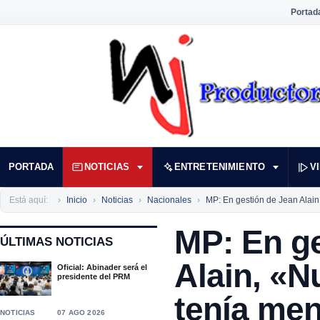
Portad
PORTADA
NOTICIAS
ENTRETENIMIENTO
V
Está aquí:
Inicio
Noticias
Nacionales
MP: En gestión de Jean Alai
MP: En g
ÚLTIMAS NOTICIAS
Alain, «N
Oficial: Abinader será el
presidente del PRM
tenía me
NOTICIAS
07 AGO 2026