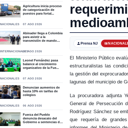
requerim
Agricultura inicia proceso
de categorización de
puestos para fortal...
medioamb
NACIONALES
07 AGO 2026
Abinader llega a Colombia
para asistir a la
transmisión de mando
Prensa NJ
NACIONAL
de...
INTERNACIONALES
07 AGO 2026
El Ministerio Público eval
Leonel Fernández pasa
balance al crecimiento
estructuralistas las condi
organizativo de la Fue...
la gestión del exprocurad
NACIONALES
07 AGO 2026
lagunas del municipio de G
Denuncian aumentos de
hasta 10% en tarifas de
La procuradora adjunta Ye
colegios
General de Persecución de
NACIONALES
06 AGO 2026
Rodríguez Sánchez se emba
Fuerza del Pueblo
denuncia desacato del
que requería de grandes
Gobierno a sentencias del
T...
informes del Ministerio d