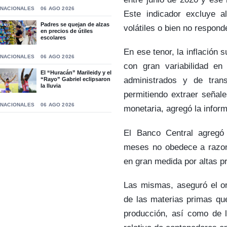
NACIONALES
06 AGO 2026
Este indicador excluye a
Padres se quejan de alzas
volátiles o bien no respon
en precios de útiles
escolares
En ese tenor, la inflación
NACIONALES
06 AGO 2026
con gran variabilidad en 
El “Huracán” Marileidy y el
administrados y de trans
“Rayo” Gabriel eclipsaron
la lluvia
permitiendo extraer señale
NACIONALES
06 AGO 2026
monetaria, agregó la infor
El Banco Central agregó 
meses no obedece a razone
en gran medida por altas pr
Las mismas, aseguró el or
de las materias primas qu
producción, así como de l