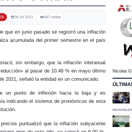
ES
08 Jul 2021
687 visitas
e que en junio pasado se registró una inflación
 alza acumulada del primer semestre en el país
tacó, sin embargo, que la inflación interanual
a reducción» al pasar de 10.48 % en mayo último
Nicolas G
 de 2021, señaló la entidad en un comunicado.
ÚLTIMA
ye un punto de inflexión hacia la baja y es
ía indicando el sistema de pronósticos de esta
itución.
NACIONALE
precios puntualizó que la inflación subyacente
 mismo mes de este año, se colocó en 6.00 %.