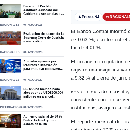
Fuerza del Pueblo
denuncia desacato del
Gobierno a sentencias del
Prensa NJ
NACIONAL
T...
NACIONALES
06 AGO 2026
El Banco Central informó d
Evaluación de jueces de la
Suprema Corte de Justicia
de 0.63 %, con lo cual el
revive crítica...
fue de 4.01 %.
NACIONALES
06 AGO 2026
El organismo regulador des
Abinader apuesta por
reformas e innovación
registró una «significativ
para impulsar el desarro...
a 9.32 % al cierre de junio
NACIONALES
06 AGO 2026
EE. UU. ha reembolsado
«Este resultado constitu
alrededor de USD$100,000
millones en arancel...
consistente con lo que ven
institución», aseguró la inst
INTERNACIONALES
06 AGO 2026
Aumento salarial de 30 %
Poder Judicial genera
El reporte mensual de los 
debate en la RD
entre junio de 2020 y ese