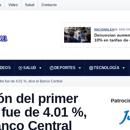
a
Video
Salud
Contacto
NACIONALES
06 AGO 20
Denuncian aumen
10% en tarifas de
IDEOS
SALUD
DEPORTES
TECNOLOGÍA
tre fue de 4.01 %, dice el Banco Central
ión del primer
Patroci
fue de 4.01 %,
anco Central