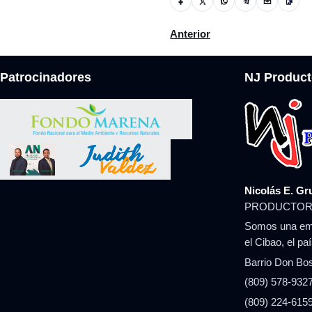
Artículo anterior: Presidente
Anterior
Patrocinadores
NJ Product
Nicolás E. Gr
PRODUCTOR
Somos una emp
el Cibao, el pa
Barrio Don Bos
(809) 578-9327
(809) 224-6159