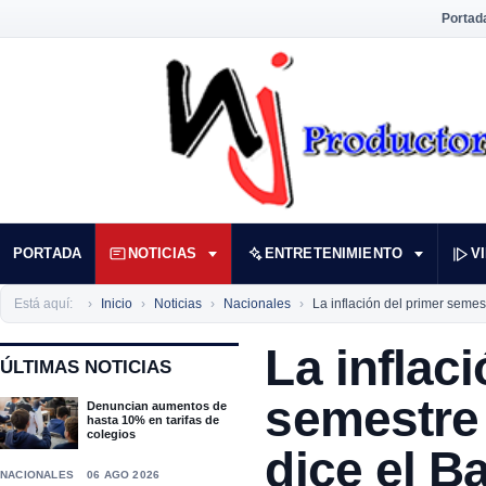
Portad
PORTADA
NOTICIAS
ENTRETENIMIENTO
V
Está aquí:
Inicio
Noticias
Nacionales
La inflación del primer semes
La inflac
ÚLTIMAS NOTICIAS
semestre 
Denuncian aumentos de
hasta 10% en tarifas de
colegios
dice el B
NACIONALES
06 AGO 2026