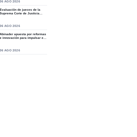
S
06 AGO 2026
Evaluación de jueces de la
Suprema Corte de Justicia
revive crítica...
S
06 AGO 2026
Abinader apuesta por reformas
e innovación para impulsar el
desarro...
S
06 AGO 2026