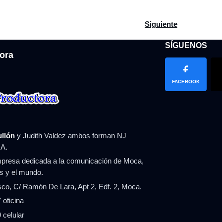
 Abinader anuncia plan de obras para el desarrollo ecoturístico
Artículo siguiente: J
Siguiente
SÍGUENOS
ora
FACEBOOK
ullón
y Judith Valdez ambos forman NJ
A.
resa dedicada a la comunicación de Moca,
ís y el mundo.
co, C/ Ramón De Lara, Apt 2, Edf. 2, Moca.
 oficina
 celular