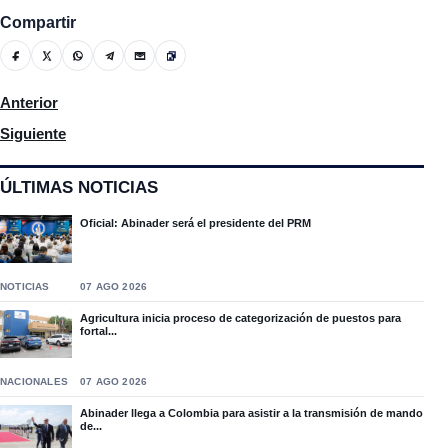
Compartir
Artículo anterior: Gobierno confirma aplicará tercera dosis de 
Anterior
Artículo siguiente: Lotería Nacional rompe con Fenabanca y no tr
Siguiente
ÚLTIMAS NOTICIAS
Oficial: Abinader será el presidente del PRM
NOTICIAS
07 AGO 2026
Agricultura inicia proceso de categorización de puestos para
fortal...
NACIONALES
07 AGO 2026
Abinader llega a Colombia para asistir a la transmisión de mando
de...