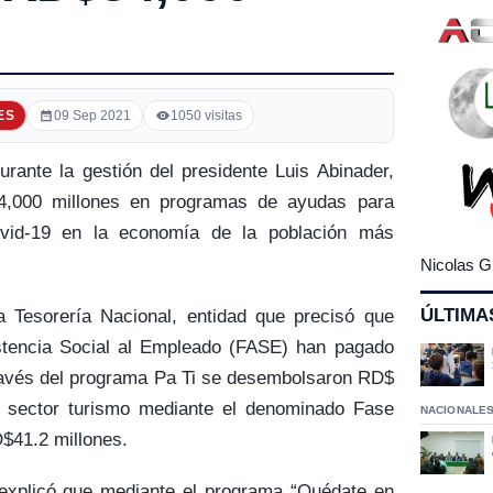
ES
09 Sep 2021
1050 visitas
rante la gestión del presidente Luis Abinader,
,000 millones en programas de ayudas para
Covid-19 en la economía de la población más
Nicolas G
ÚLTIMA
la Tesorería Nacional, entidad que precisó que
stencia Social al Empleado (FASE) han pagado
ravés del programa Pa Ti se desembolsaron RD$
l sector turismo mediante el denominado Fase
NACIONALE
$41.2 millones.
 explicó que mediante el programa “Quédate en