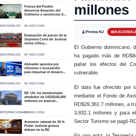
millones
Fuerza del Pueblo
denuncia desacato del
Gobierno a sentencias del
T...
NACIONALES
06 AGO 2026
Prensa NJ
NACIONAL
Evaluación de jueces de la
Suprema Corte de Justicia
revive crítica...
El Gobierno dominicano, du
NACIONALES
06 AGO 2026
ha pagado más de RD$84
paliar los efectos del 
Abinader apuesta por
reformas e innovación
vulnerable.
para impulsar el desarro...
NACIONALES
06 AGO 2026
El dato fue ofrecido por 
EE. UU. ha reembolsado
mediante el Fondo de Asi
alrededor de USD$100,000
millones en arancel...
RD$29,361.7 millones, a t
3,832.1 millones y para e
INTERNACIONALES
06 AGO 2026
Sector Turismo se pagó RD
Aumento salarial de 30 %
Poder Judicial genera
debate en la RD
En una nota, la Tesorería