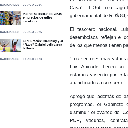
NACIONALES
06 AGO 2026
Casa”, el Gobierno pagó 
Padres se quejan de alzas
gubernamental de RD$ 84,8
en precios de útiles
escolares
El tesorero nacional, Lu
NACIONALES
06 AGO 2026
desembolsos reflejan el c
El “Huracán” Marileidy y el
de los que menos tienen pa
“Rayo” Gabriel eclipsaron
la lluvia
“Los sectores más vulnera
NACIONALES
06 AGO 2026
Luis Abinader tienen un a
estamos viviendo por esta
abandonados a su suerte”,
Agregó que, además de las
programas, el Gabinete 
disminuir el avance del C
PCR, vacunas, contrata