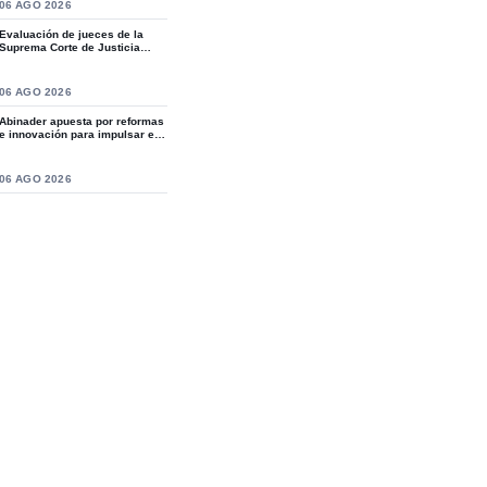
S
06 AGO 2026
Evaluación de jueces de la
Suprema Corte de Justicia
revive crítica...
S
06 AGO 2026
Abinader apuesta por reformas
e innovación para impulsar el
desarro...
S
06 AGO 2026