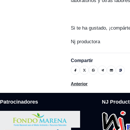
laboratorios y otras labore
Si te ha gustado, ¡compárt
Nj productora
Compartir
Artículo anterior: Vendedores
Anterior
Patrocinadores
NJ Product