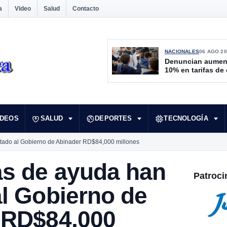
a
Video
Salud
Contacto
NACIONALES
06 AGO 20
Denuncian aumen
10% en tarifas de
IDEOS
SALUD
DEPORTES
TECNOLOGÍA
tado al Gobierno de Abinader RD$84,000 millones
s de ayuda han
Patroci
l Gobierno de
 RD$84,000