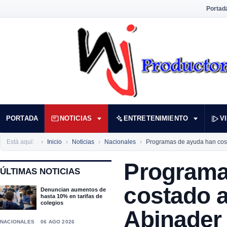
Portad
PORTADA
NOTICIAS
ENTRETENIMIENTO
V
Está aquí:
Inicio
Noticias
Nacionales
Programas de ayuda han cos
Programa
ÚLTIMAS NOTICIAS
costado a
Denuncian aumentos de
hasta 10% en tarifas de
colegios
Abinader
NACIONALES
06 AGO 2026