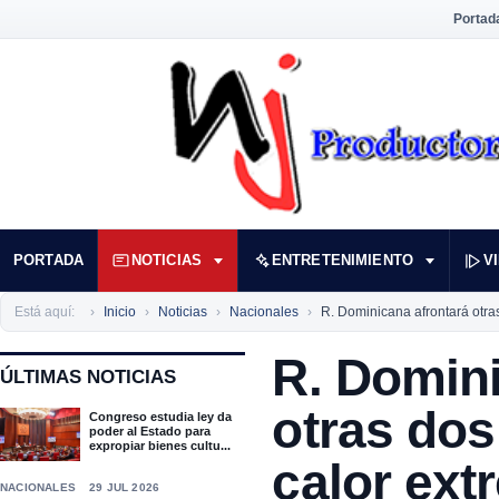
Portad
PORTADA
NOTICIAS
ENTRETENIMIENTO
V
Está aquí:
Inicio
Noticias
Nacionales
R. Dominicana afrontará otr
R. Domini
ÚLTIMAS NOTICIAS
otras do
Congreso estudia ley da
poder al Estado para
expropiar bienes cultu...
calor ext
NACIONALES
29 JUL 2026