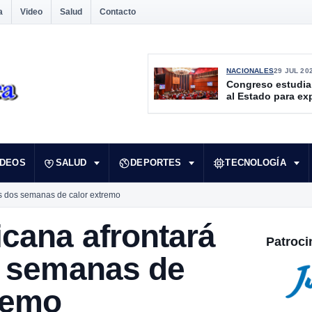
a
Video
Salud
Contacto
NACIONALES
29 JUL 20
Congreso estudia
al Estado para ex
culturales desate
IDEOS
SALUD
DEPORTES
TECNOLOGÍA
as dos semanas de calor extremo
cana afrontará
Patroci
s semanas de
remo