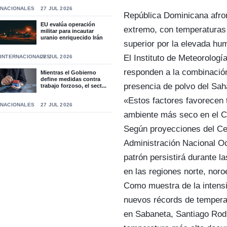
NACIONALES
27 JUL 2026
República Dominicana afro
EU evalúa operación
extremo, con temperaturas
militar para incautar
uranio enriquecido Irán
superior por la elevada hu
El Instituto de Meteorologí
INTERNACIONALES
27 JUL 2026
responden a la combinación
Mientras el Gobierno
define medidas contra
presencia de polvo del Saha
trabajo forzoso, el sect...
«Estos factores favorecen 
NACIONALES
27 JUL 2026
ambiente más seco en el Ca
Según proyecciones del Cen
Administración Nacional O
patrón persistirá durante
en las regiones norte, noro
Como muestra de la intensid
nuevos récords de temperat
en Sabaneta, Santiago Rodr