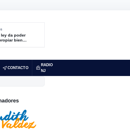
26
 ley da poder
propiar bienes
ndidos
RADIO
CONTACTO
NJ
nadores