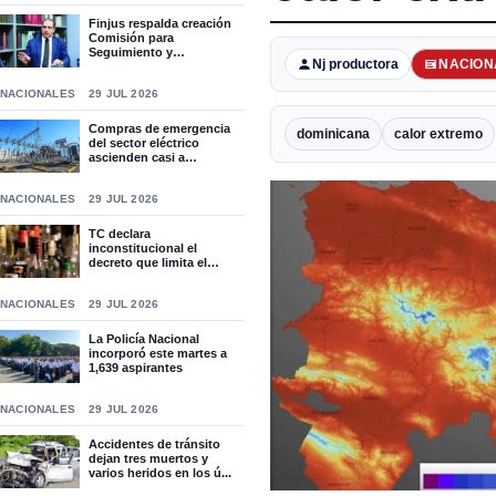
Finjus respalda creación
Comisión para
Seguimiento y
Nj productora
NACION
Socialización...
NACIONALES
29 JUL 2026
Compras de emergencia
dominicana
calor extremo
del sector eléctrico
ascienden casi a
RD$15,9...
NACIONALES
29 JUL 2026
TC declara
inconstitucional el
decreto que limita el
horario de ven...
NACIONALES
29 JUL 2026
La Policía Nacional
incorporó este martes a
1,639 aspirantes
NACIONALES
29 JUL 2026
Accidentes de tránsito
dejan tres muertos y
varios heridos en los ú...