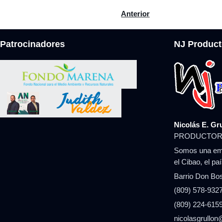
Artículo anterior: Leonel cue
Anterior
Patrocinadores
NJ Product
Nicolás E. Gr
PRODUCTOR
Somos una emp
el Cibao, el pa
Barrio Don Bos
(809) 578-9327
(809) 224-6159
nicolasgrullo