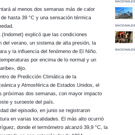
NACIONALE
ntará al menos dos semanas más de calor
 de hasta 39 °C y una sensación térmica
medad.
NACIONALE
a (Indomet) explicó que las condiciones
 del verano, un sistema de alta presión, la
NACIONALE
ra y la influencia del fenómeno de El Niño.
temperaturas por encima de lo normal y un
ribe», dijo.
tro de Predicción Climática de la
ceánica y Atmosférica de Estados Unidos, el
 las próximas dos semanas, con mayor impacto
este y suroeste del país.
ad del episodio, en junio se registraron
ura en varias localidades. El más alto ocurrió
íguez, donde el termómetro alcanzó 39,9 °C, la