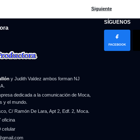
stiona la reforma de la PN que impulsa el Gobierno
Artículo siguiente: Ab
Siguiente
SÍGUENOS
ora
FACEBOOK
ullón
y Judith Valdez ambos forman NJ
A.
resa dedicada a la comunicación de Moca,
ís y el mundo.
co, C/ Ramón De Lara, Apt 2, Edf. 2, Moca.
 oficina
 celular
n@gmail.com