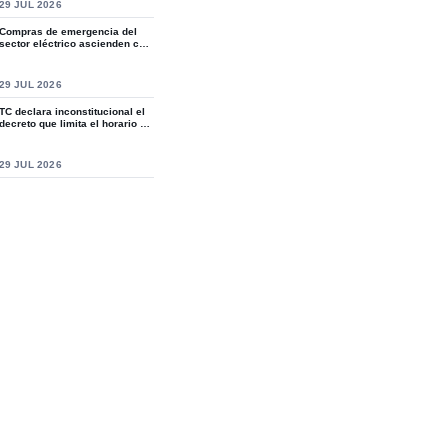
S
29 JUL 2026
Compras de emergencia del
sector eléctrico ascienden casi
a RD$15,9...
S
29 JUL 2026
TC declara inconstitucional el
decreto que limita el horario de
ven...
S
29 JUL 2026