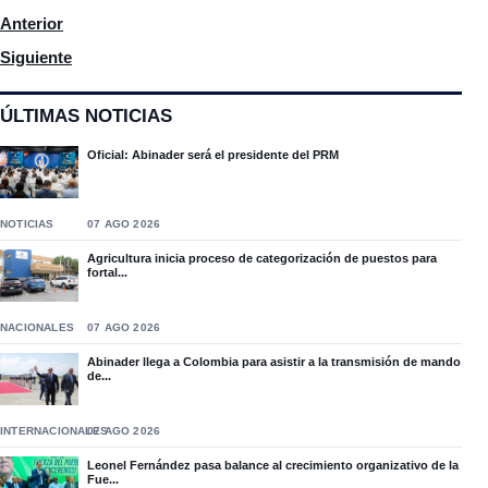
Artículo anterior: Cheque en blanco: alcalde Francisco Peña quie
Anterior
Artículo siguiente: Proyecto de ley prohibiría retener títulos un
Siguiente
ÚLTIMAS NOTICIAS
Oficial: Abinader será el presidente del PRM
NOTICIAS
07 AGO 2026
Agricultura inicia proceso de categorización de puestos para
fortal...
NACIONALES
07 AGO 2026
Abinader llega a Colombia para asistir a la transmisión de mando
de...
INTERNACIONALES
07 AGO 2026
Leonel Fernández pasa balance al crecimiento organizativo de la
Fue...