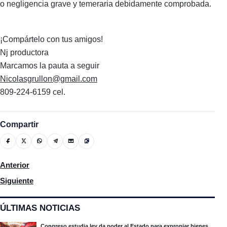
o negligencia grave y temeraria debidamente comprobada.
¡Compártelo con tus amigos!
Nj productora
Marcamos la pauta a seguir
Nicolasgrullon@gmail.com
809-224-6159 cel.
Compartir
Artículo anterior: Dirigentes del PLD visitarán casas en todo e
Anterior
Artículo siguiente: RD y EEUU buscan reforzar la seguridad del 
Siguiente
ÚLTIMAS NOTICIAS
Congreso estudia ley da poder al Estado para expropiar bienes