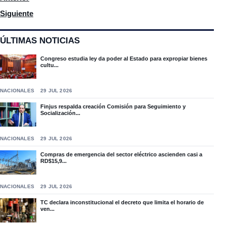
Artículo siguiente: Salud Pública reporta reducción de casos de
Siguiente
ÚLTIMAS NOTICIAS
Congreso estudia ley da poder al Estado para expropiar bienes
cultu...
NACIONALES
29 JUL 2026
Finjus respalda creación Comisión para Seguimiento y
Socialización...
NACIONALES
29 JUL 2026
Compras de emergencia del sector eléctrico ascienden casi a
RD$15,9...
NACIONALES
29 JUL 2026
TC declara inconstitucional el decreto que limita el horario de
ven...