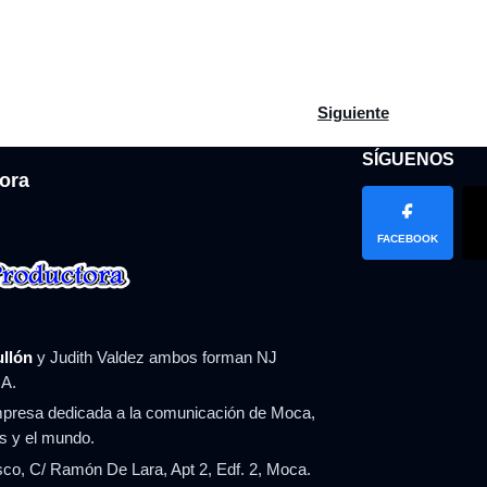
ios aumentan un 74 % en seis meses en la República Dominicana
Artículo siguiente: Leo
Siguiente
SÍGUENOS
ora
FACEBOOK
ullón
y Judith Valdez ambos forman NJ
A.
resa dedicada a la comunicación de Moca,
ís y el mundo.
co, C/ Ramón De Lara, Apt 2, Edf. 2, Moca.