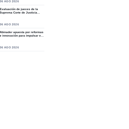
S
06 AGO 2026
Evaluación de jueces de la
Suprema Corte de Justicia
revive crítica...
S
06 AGO 2026
Abinader apuesta por reformas
e innovación para impulsar el
desarro...
S
06 AGO 2026