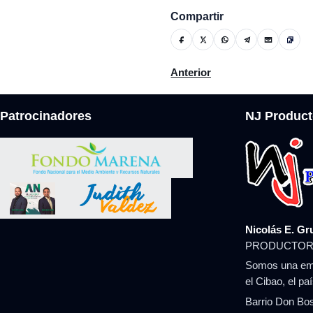
Compartir
Artículo anterior: Feminicid
Anterior
Patrocinadores
NJ Product
Nicolás E. Gr
PRODUCTOR
Somos una emp
el Cibao, el pa
Barrio Don Bos