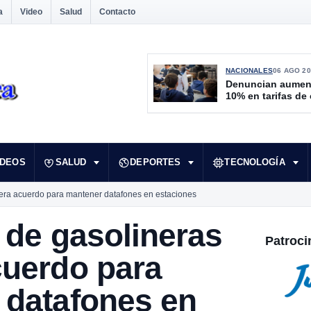
a
Video
Salud
Contacto
NACIONALES
06 AGO 20
Denuncian aumen
10% en tarifas de
IDEOS
SALUD
DEPORTES
TECNOLOGÍA
pera acuerdo para mantener datafones en estaciones
 de gasolineras
Patroci
cuerdo para
 datafones en