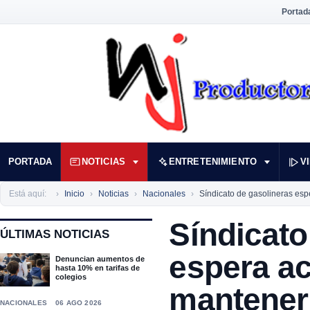
Portad
PORTADA
NOTICIAS
ENTRETENIMIENTO
V
Está aquí:
Inicio
Noticias
Nacionales
Síndicato de gasolineras es
Síndicato
ÚLTIMAS NOTICIAS
espera a
Denuncian aumentos de
hasta 10% en tarifas de
colegios
mantener
NACIONALES
06 AGO 2026