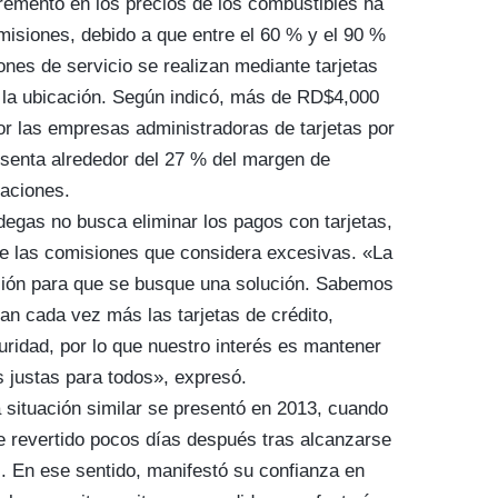
remento en los precios de los combustibles ha
misiones, debido a que entre el 60 % y el 90 %
ones de servicio se realizan mediante tarjetas
 la ubicación. Según indicó, más de RD$4,000
r las empresas administradoras de tarjetas por
esenta alrededor del 27 % del margen de
taciones.
degas no busca eliminar los pagos con tarjetas,
de las comisiones que considera excesivas. «La
nción para que se busque una solución. Sabemos
an cada vez más las tarjetas de crédito,
uridad, por lo que nuestro interés es mantener
s justas para todos», expresó.
situación similar se presentó en 2013, cuando
fue revertido pocos días después tras alcanzarse
s. En ese sentido, manifestó su confianza en