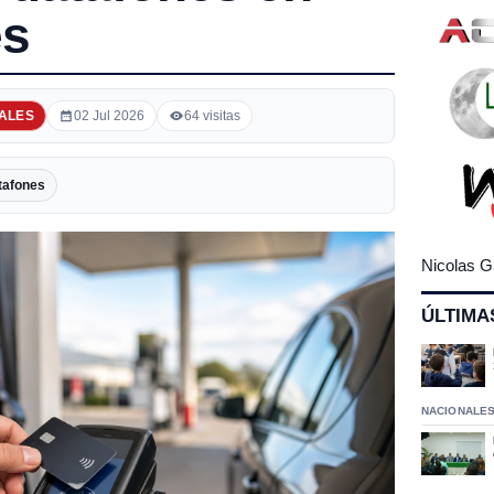
es
ALES
02 Jul 2026
64 visitas
tafones
Nicolas G
ÚLTIMA
NACIONALE