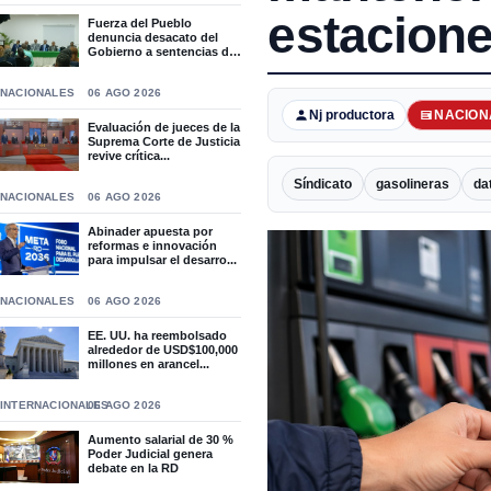
estacion
Fuerza del Pueblo
denuncia desacato del
Gobierno a sentencias del
T...
NACIONALES
06 AGO 2026
Nj productora
NACION
Evaluación de jueces de la
Suprema Corte de Justicia
revive crítica...
Síndicato
gasolineras
da
NACIONALES
06 AGO 2026
Abinader apuesta por
reformas e innovación
para impulsar el desarro...
NACIONALES
06 AGO 2026
EE. UU. ha reembolsado
alrededor de USD$100,000
millones en arancel...
INTERNACIONALES
06 AGO 2026
Aumento salarial de 30 %
Poder Judicial genera
debate en la RD