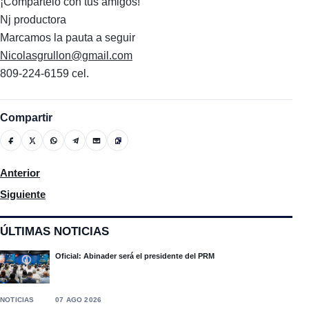
¡Compártelo con tus amigos!
Nj productora
Marcamos la pauta a seguir
Nicolasgrullon@gmail.com
809-224-6159 cel.
Compartir
Artículo anterior: El Ministerio de Hacienda y Economía aclara L
Anterior
Artículo siguiente: Minería encabeza los sectores con mejores 
Siguiente
ÚLTIMAS NOTICIAS
Oficial: Abinader será el presidente del PRM
NOTICIAS
07 AGO 2026