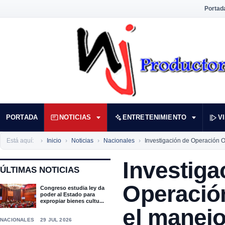
Portad
PORTADA
NOTICIAS
ENTRETENIMIENTO
V
Está aquí:
Inicio
Noticias
Nacionales
Investigación de Operación 
Investiga
ÚLTIMAS NOTICIAS
Operació
Congreso estudia ley da
poder al Estado para
expropiar bienes cultu...
el manej
NACIONALES
29 JUL 2026