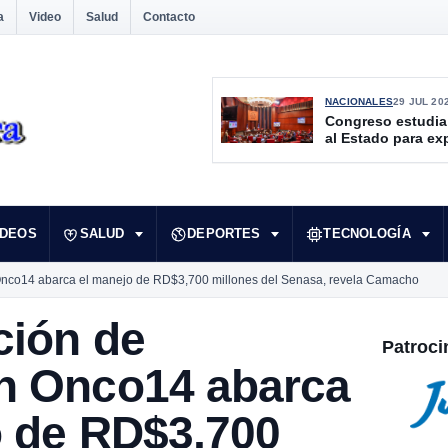
a
Video
Salud
Contacto
NACIONALES
29 JUL 20
Congreso estudia
al Estado para ex
culturales desate
IDEOS
SALUD
DEPORTES
TECNOLOGÍA
Onco14 abarca el manejo de RD$3,700 millones del Senasa, revela Camacho
ción de
Patroci
n Onco14 abarca
o de RD$3,700