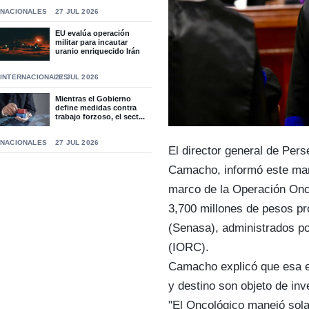
NACIONALES
27 JUL 2026
EU evalúa operación
militar para incautar
uranio enriquecido Irán
INTERNACIONALES
27 JUL 2026
Mientras el Gobierno
define medidas contra
trabajo forzoso, el sect...
NACIONALES
27 JUL 2026
El director general de Pers
Camacho, informó este mart
marco de la Operación On
3,700 millones de pesos pr
(Senasa), administrados po
(IORC).
Camacho explicó que esa e
y destino son objeto de inv
"El Oncológico manejó sol