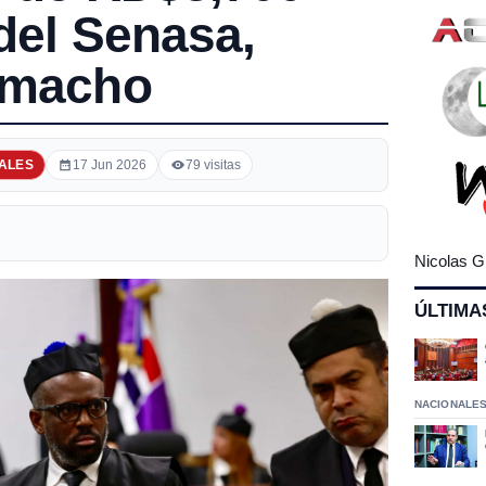
del Senasa,
amacho
ALES
17 Jun 2026
79 visitas
Nicolas G
ÚLTIMA
NACIONALE