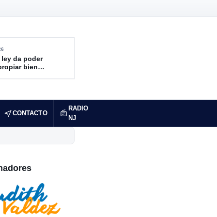
26
 ley da poder
propiar bienes
ndidos
RADIO
CONTACTO
NJ
nadores