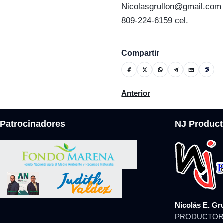
Nicolasgrullon@gmail.com
809-224-6159 cel.
Compartir
Artículo anterior: Gobierno 
Anterior
Patrocinadores
NJ Product
Nicolás E. Gr
PRODUCTOR