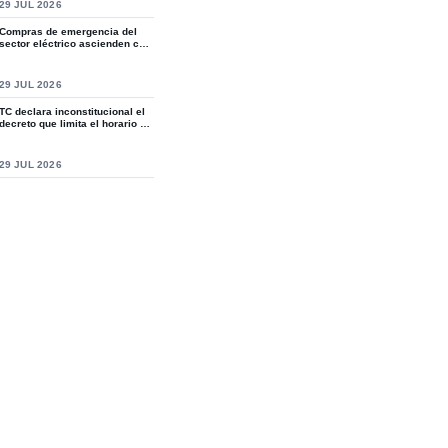
S
29 JUL 2026
Compras de emergencia del
sector eléctrico ascienden casi
a RD$15,9...
S
29 JUL 2026
TC declara inconstitucional el
decreto que limita el horario de
ven...
S
29 JUL 2026