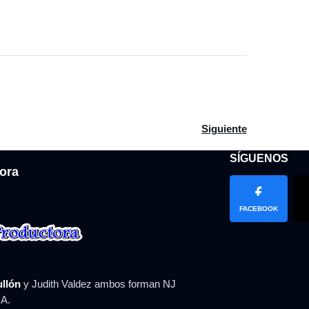
dominicano anuncia revisión de Ley Hidrocarburos
Artículo siguiente: A
Siguiente
SÍGUENOS
ora
FACEBOOK
ullón
y Judith Valdez ambos forman NJ
A.