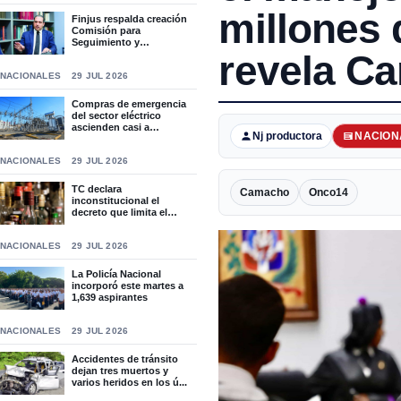
millones 
Finjus respalda creación
Comisión para
Seguimiento y
Socialización...
revela C
NACIONALES
29 JUL 2026
Compras de emergencia
del sector eléctrico
ascienden casi a
Nj productora
NACION
RD$15,9...
NACIONALES
29 JUL 2026
TC declara
Camacho
Onco14
inconstitucional el
decreto que limita el
horario de ven...
NACIONALES
29 JUL 2026
La Policía Nacional
incorporó este martes a
1,639 aspirantes
NACIONALES
29 JUL 2026
Accidentes de tránsito
dejan tres muertos y
varios heridos en los ú...