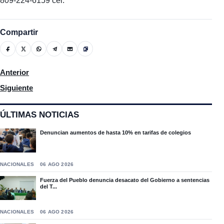
809-224-6159 cel.
Compartir
Artículo anterior: Investigación de Operación Onco14 abarca e
Anterior
Artículo siguiente: Leonel solicita retirar el plan fiscal anticrisi
Siguiente
ÚLTIMAS NOTICIAS
Denuncian aumentos de hasta 10% en tarifas de colegios
NACIONALES
06 AGO 2026
Fuerza del Pueblo denuncia desacato del Gobierno a sentencias
del T...
NACIONALES
06 AGO 2026