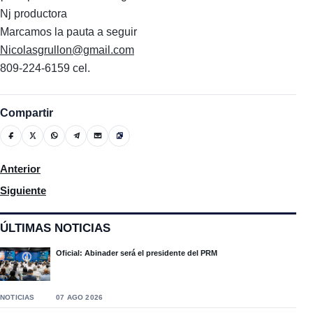
Nj productora
Marcamos la pauta a seguir
Nicolasgrullon@gmail.com
809-224-6159 cel.
Compartir
Artículo anterior: Los US$10 a la tasa de salida se convertirían
Anterior
Artículo siguiente: R. Dominicana es segundo país AL con más 
Siguiente
ÚLTIMAS NOTICIAS
Oficial: Abinader será el presidente del PRM
NOTICIAS
07 AGO 2026