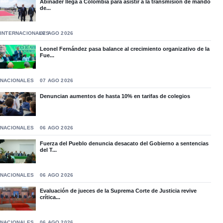
Abinader llega a Colombia para asistir a la transmisión de mando
de...
INTERNACIONALES
07 AGO 2026
Leonel Fernández pasa balance al crecimiento organizativo de la
Fue...
NACIONALES
07 AGO 2026
Denuncian aumentos de hasta 10% en tarifas de colegios
NACIONALES
06 AGO 2026
Fuerza del Pueblo denuncia desacato del Gobierno a sentencias
del T...
NACIONALES
06 AGO 2026
Evaluación de jueces de la Suprema Corte de Justicia revive
crítica...
NACIONALES
06 AGO 2026