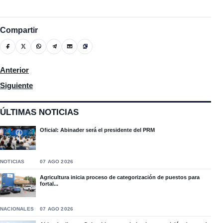
Compartir
Artículo anterior: Fuertes vientos causan daños en Loma de Ca
Anterior
Artículo siguiente: Ministro Trabajo dice nuevo Código de Traba
Siguiente
ÚLTIMAS NOTICIAS
Oficial: Abinader será el presidente del PRM
NOTICIAS
07 AGO 2026
Agricultura inicia proceso de categorización de puestos para
fortal...
NACIONALES
07 AGO 2026