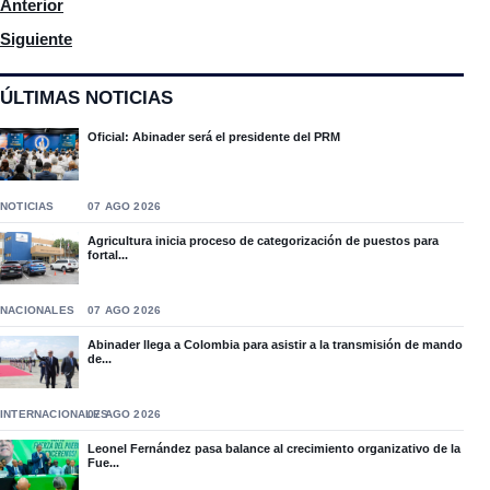
Artículo anterior: Comité nacional del PRM decidirá método de 
Anterior
Artículo siguiente: Antonio Taveras propone derogar y modificar
Siguiente
ÚLTIMAS NOTICIAS
Oficial: Abinader será el presidente del PRM
NOTICIAS
07 AGO 2026
Agricultura inicia proceso de categorización de puestos para
fortal...
NACIONALES
07 AGO 2026
Abinader llega a Colombia para asistir a la transmisión de mando
de...
INTERNACIONALES
07 AGO 2026
Leonel Fernández pasa balance al crecimiento organizativo de la
Fue...