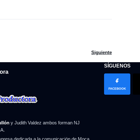
 con aguaceros, mucho calor y menos concentración de polvo del
Artículo siguiente: J
Siguiente
SÍGUENOS
ora
FACEBOOK
ullón
y Judith Valdez ambos forman NJ
A.
resa dedicada a la comunicación de Moca,