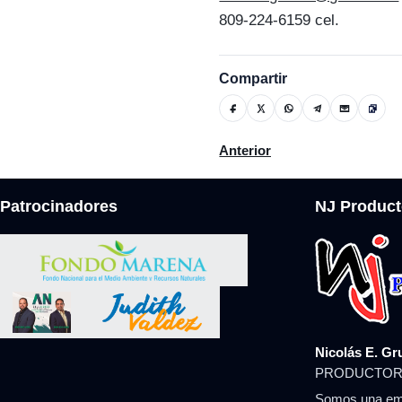
809-224-6159 cel.
Compartir
Artículo anterior: Miércoles
Anterior
Patrocinadores
NJ Product
Nicolás E. Gr
PRODUCTOR
Somos una emp