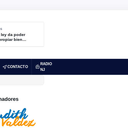
26
 ley da poder
propiar bienes
ndidos
RADIO
CONTACTO
NJ
nadores