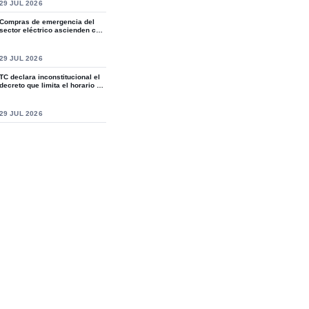
S
29 JUL 2026
Compras de emergencia del
sector eléctrico ascienden casi
a RD$15,9...
S
29 JUL 2026
TC declara inconstitucional el
decreto que limita el horario de
ven...
S
29 JUL 2026