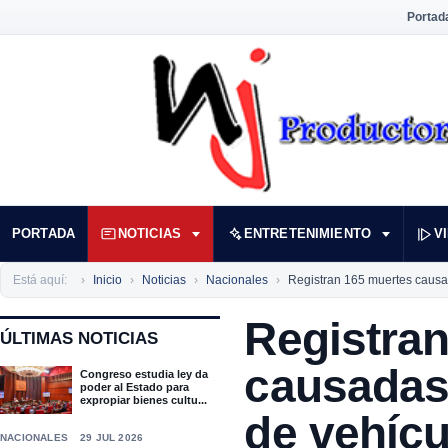
Portad
PORTADA
NOTICIAS
ENTRETENIMIENTO
V
Está aquí:
Inicio
Noticias
Nacionales
Registran 165 muertes causa
Registra
ÚLTIMAS NOTICIAS
causadas
Congreso estudia ley da
poder al Estado para
expropiar bienes cultu...
de vehíc
NACIONALES
29 JUL 2026