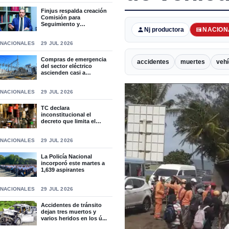
Finjus respalda creación
Comisión para
Seguimiento y
Nj productora
NACION
Socialización...
NACIONALES
29 JUL 2026
Compras de emergencia
accidentes
muertes
vehí
del sector eléctrico
ascienden casi a
RD$15,9...
NACIONALES
29 JUL 2026
TC declara
inconstitucional el
decreto que limita el
horario de ven...
NACIONALES
29 JUL 2026
La Policía Nacional
incorporó este martes a
1,639 aspirantes
NACIONALES
29 JUL 2026
Accidentes de tránsito
dejan tres muertos y
varios heridos en los ú...