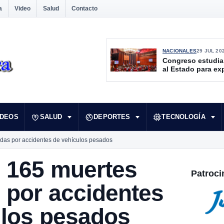
a
Video
Salud
Contacto
NACIONALES
29 JUL 20
Congreso estudia
al Estado para ex
culturales desate
IDEOS
SALUD
DEPORTES
TECNOLOGÍA
das por accidentes de vehículos pesados
n 165 muertes
Patroci
 por accidentes
ulos pesados