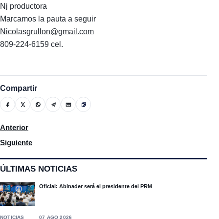
Nj productora
Marcamos la pauta a seguir
Nicolasgrullon@gmail.com
809-224-6159 cel.
Compartir
Artículo anterior: Proyecto que busca descontar salario a maest
Anterior
Artículo siguiente: Pasaportes elimina temporalmente el pago de 
Siguiente
ÚLTIMAS NOTICIAS
Oficial: Abinader será el presidente del PRM
NOTICIAS
07 AGO 2026