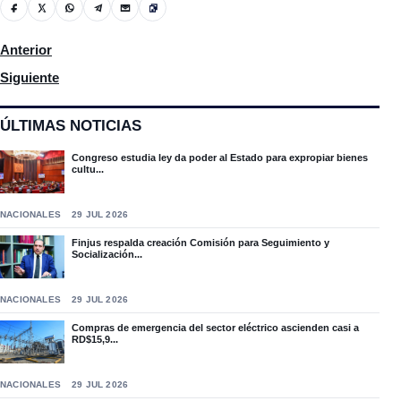
Artículo anterior: Vaguada provoca lluvia y el polvo del Sahara in
Anterior
Artículo siguiente: CMD denuncia presuntas irregularidades en 
Siguiente
ÚLTIMAS NOTICIAS
Congreso estudia ley da poder al Estado para expropiar bienes
cultu...
NACIONALES
29 JUL 2026
Finjus respalda creación Comisión para Seguimiento y
Socialización...
NACIONALES
29 JUL 2026
Compras de emergencia del sector eléctrico ascienden casi a
RD$15,9...
NACIONALES
29 JUL 2026