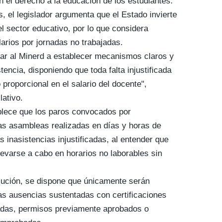
n el derecho a la educación de los estudiantes.
, el legislador argumenta que el Estado invierte
l sector educativo, por lo que considera
larios por jornadas no trabajadas.
tar al Minerd a establecer mecanismos claros y
tencia, disponiendo que toda falta injustificada
proporcional en el salario del docente",
lativo.
blece que los paros convocados por
as asambleas realizadas en días y horas de
 inasistencias injustificadas, al entender que
levarse a cabo en horarios no laborables sin
olución, se dispone que únicamente serán
las ausencias sustentadas con certificaciones
zadas, permisos previamente aprobados o