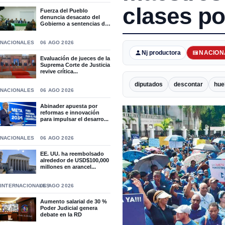
clases po
Fuerza del Pueblo
denuncia desacato del
Gobierno a sentencias del
T...
NACIONALES
06 AGO 2026
Nj productora
NACION
Evaluación de jueces de la
Suprema Corte de Justicia
revive crítica...
diputados
descontar
hue
NACIONALES
06 AGO 2026
Abinader apuesta por
reformas e innovación
para impulsar el desarro...
NACIONALES
06 AGO 2026
EE. UU. ha reembolsado
alrededor de USD$100,000
millones en arancel...
INTERNACIONALES
06 AGO 2026
Aumento salarial de 30 %
Poder Judicial genera
debate en la RD