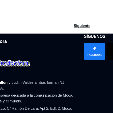
a de países a los que EE. UU. puede castigar con aranceles por no
Artículo siguiente: Do
Siguiente
SÍGUENOS
ora
FACEBOOK
ullón
y Judith Valdez ambos forman NJ
A.
resa dedicada a la comunicación de Moca,
ís y el mundo.
co, C/ Ramón De Lara, Apt 2, Edf. 2, Moca.