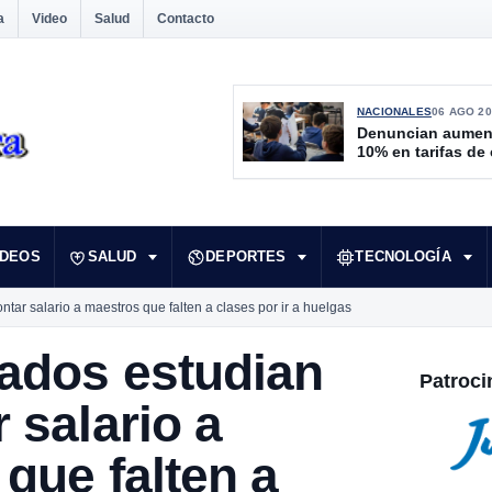
a
Video
Salud
Contacto
NACIONALES
06 AGO 20
Denuncian aumen
10% en tarifas de
IDEOS
SALUD
DEPORTES
TECNOLOGÍA
tar salario a maestros que falten a clases por ir a huelgas
tados estudian
Patroci
 salario a
que falten a