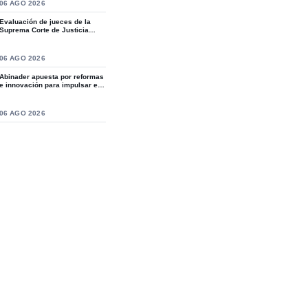
S
06 AGO 2026
Evaluación de jueces de la
Suprema Corte de Justicia
revive crítica...
S
06 AGO 2026
Abinader apuesta por reformas
e innovación para impulsar el
desarro...
S
06 AGO 2026