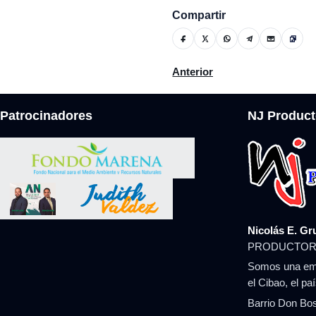
Compartir
Artículo anterior: RD en list
Anterior
Patrocinadores
NJ Product
Nicolás E. Gr
PRODUCTOR
Somos una emp
el Cibao, el pa
Barrio Don Bos