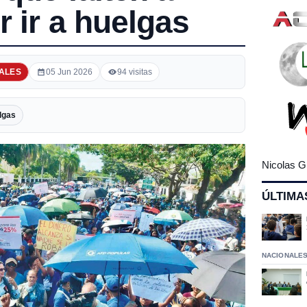
r ir a huelgas
ALES
05 Jun 2026
94 visitas
lgas
Nicolas G
ÚLTIMA
NACIONALE