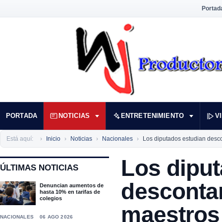
Portad
PORTADA
NOTICIAS
ENTRETENIMIENTO
V
Está aquí:
Inicio
Noticias
Nacionales
Los diputados estudian descon
Los dipu
ÚLTIMAS NOTICIAS
descontar
Denuncian aumentos de
hasta 10% en tarifas de
colegios
maestros 
NACIONALES
06 AGO 2026