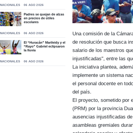
NACIONALES
06 AGO 2026
Padres se quejan de alzas
en precios de útiles
escolares
Una comisión de la Cámara
NACIONALES
06 AGO 2026
de resolución que busca ins
El “Huracán” Marileidy y el
“Rayo” Gabriel eclipsaron
salario de los maestros que
la lluvia
injustificadas", entre las q
NACIONALES
06 AGO 2026
La iniciativa plantea, adem
implemente un sistema naci
el personal docente en tod
del país.
El proyecto, sometido por 
(PRM) por la provincia Dua
ausencias injustificadas de
asambleas gremiales durant