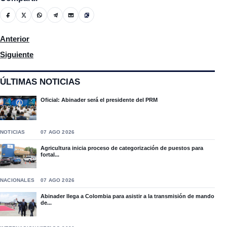
Artículo anterior: Gobierno y sector privado anuncian un plan 
Anterior
Artículo siguiente: El Minerd anuncia programa virtual de educa
Siguiente
ÚLTIMAS NOTICIAS
Oficial: Abinader será el presidente del PRM
NOTICIAS
07 AGO 2026
Agricultura inicia proceso de categorización de puestos para
fortal...
NACIONALES
07 AGO 2026
Abinader llega a Colombia para asistir a la transmisión de mando
de...