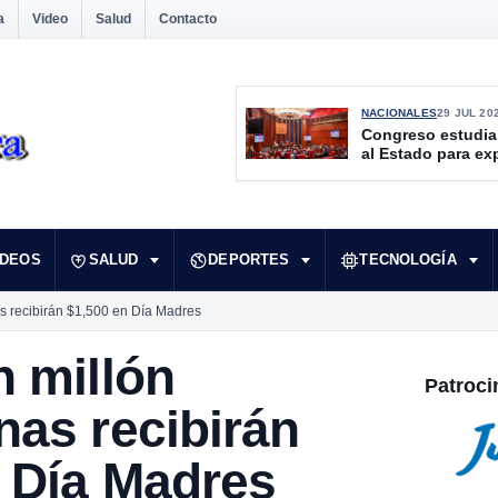
a
Video
Salud
Contacto
NACIONALES
29 JUL 20
Congreso estudia
al Estado para ex
culturales desate
IDEOS
SALUD
DEPORTES
TECNOLOGÍA
s recibirán $1,500 en Día Madres
 millón
Patroci
as recibirán
 Día Madres