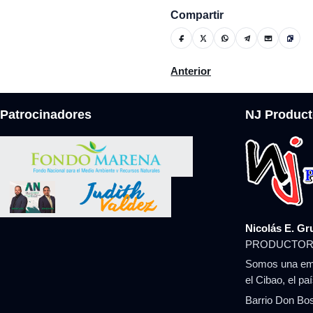
Compartir
Artículo anterior: Gobierno 
Anterior
Patrocinadores
NJ Product
Nicolás E. Gr
PRODUCTOR
Somos una emp
el Cibao, el pa
Barrio Don Bos