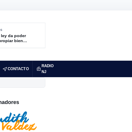
26
 ley da poder
propiar bienes
ndidos
RADIO
CONTACTO
NJ
nadores