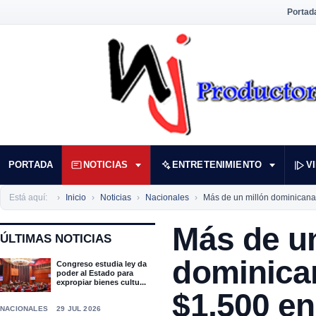
Portad
PORTADA
NOTICIAS
ENTRETENIMIENTO
V
Está aquí:
Inicio
Noticias
Nacionales
Más de un millón dominicana
Más de un
ÚLTIMAS NOTICIAS
dominican
Congreso estudia ley da
poder al Estado para
expropiar bienes cultu...
$1,500 en
NACIONALES
29 JUL 2026