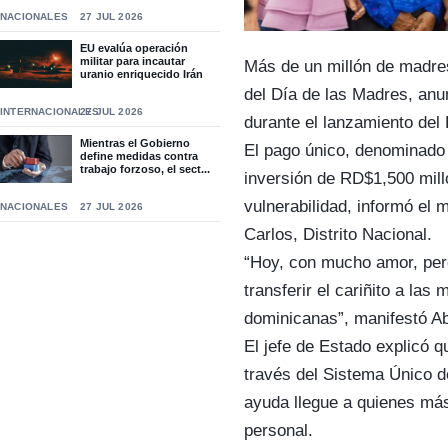
NACIONALES
27 JUL 2026
EU evalúa operación
militar para incautar
Más de un millón de madre
uranio enriquecido Irán
del Día de las Madres, anu
INTERNACIONALES
27 JUL 2026
durante el lanzamiento de
Mientras el Gobierno
El pago único, denominado 
define medidas contra
trabajo forzoso, el sect...
inversión de RD$1,500 mill
vulnerabilidad, informó el 
NACIONALES
27 JUL 2026
Carlos, Distrito Nacional.
“Hoy, con mucho amor, pe
transferir el cariñito a la
dominicanas”, manifestó Ab
El jefe de Estado explicó q
través del Sistema Único de
ayuda llegue a quienes más 
personal.