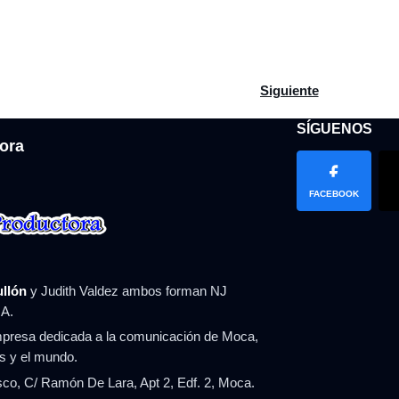
trabaja en nuevas normativas para evitar colapsos de estructuras
Artículo siguiente: Di
Siguiente
SÍGUENOS
ora
FACEBOOK
ullón
y Judith Valdez ambos forman NJ
A.
resa dedicada a la comunicación de Moca,
ís y el mundo.
co, C/ Ramón De Lara, Apt 2, Edf. 2, Moca.