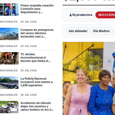
Finjus respalda creación
Comisión para
Seguimiento y
Nj productora
NACION
Socialización...
NACIONALES
29 JUL 2026
Compras de emergencia
luis abinader
Día Madres
del sector eléctrico
ascienden casi a
RD$15,9...
NACIONALES
29 JUL 2026
TC declara
inconstitucional el
decreto que limita el
horario de ven...
NACIONALES
29 JUL 2026
La Policía Nacional
incorporó este martes a
1,639 aspirantes
NACIONALES
29 JUL 2026
Accidentes de tránsito
dejan tres muertos y
varios heridos en los ú...