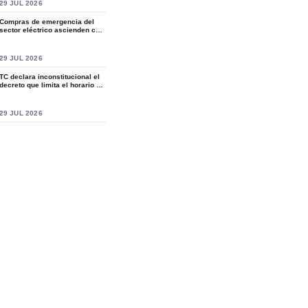
S
29 JUL 2026
Compras de emergencia del
sector eléctrico ascienden casi
a RD$15,9...
S
29 JUL 2026
TC declara inconstitucional el
decreto que limita el horario de
ven...
S
29 JUL 2026