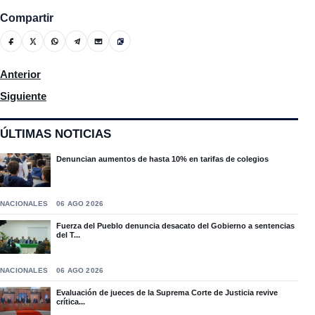
Compartir
Artículo anterior: La ETED reafirma la calidad en el control eléctr
Anterior
Artículo siguiente: RD recibirá extranjeros sean deportados des
Siguiente
ÚLTIMAS NOTICIAS
Denuncian aumentos de hasta 10% en tarifas de colegios
NACIONALES
06 AGO 2026
Fuerza del Pueblo denuncia desacato del Gobierno a sentencias
del T...
NACIONALES
06 AGO 2026
Evaluación de jueces de la Suprema Corte de Justicia revive
crítica...