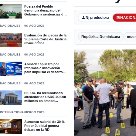
Fuerza del Pueblo
denuncia desacato del
Gobierno a sentencias del
Nj productora
NACION
T...
NACIONALES
06 AGO 2026
Evaluación de jueces de la
República Dominicana
muer
Suprema Corte de Justicia
revive crítica...
NACIONALES
06 AGO 2026
Abinader apuesta por
reformas e innovación
para impulsar el desarro...
NACIONALES
06 AGO 2026
EE. UU. ha reembolsado
alrededor de USD$100,000
millones en arancel...
INTERNACIONALES
06 AGO 2026
Aumento salarial de 30 %
Poder Judicial genera
debate en la RD