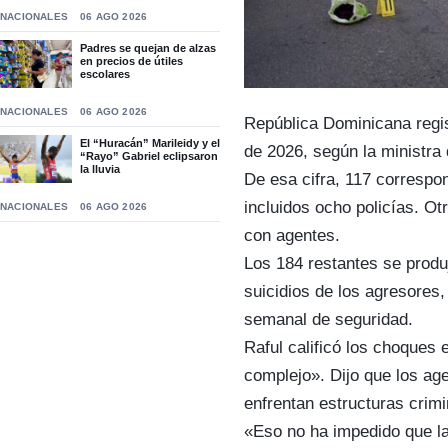
NACIONALES
06 AGO 2026
Padres se quejan de alzas
en precios de útiles
escolares
NACIONALES
06 AGO 2026
República Dominicana regis
El “Huracán” Marileidy y el
de 2026, según la ministra d
“Rayo” Gabriel eclipsaron
la lluvia
De esa cifra, 117 correspo
incluidos ocho policías. O
NACIONALES
06 AGO 2026
con agentes.
Los 184 restantes se produ
suicidios de los agresores,
semanal de seguridad.
Raful calificó los choques
complejo». Dijo que los age
enfrentan estructuras crim
«Eso no ha impedido que la