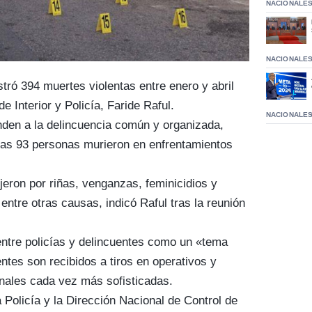
NACIONALE
NACIONALE
tró 394 muertes violentas entre enero y abril
e Interior y Policía, Faride Raful.
NACIONALE
nden a la delincuencia común y organizada,
tras 93 personas murieron en enfrentamientos
jeron por riñas, venganzas, feminicidios y
 entre otras causas, indicó Raful tras la reunión
 entre policías y delincuentes como un «tema
ntes son recibidos a tiros en operativos y
inales cada vez más sofisticadas.
 Policía y la Dirección Nacional de Control de