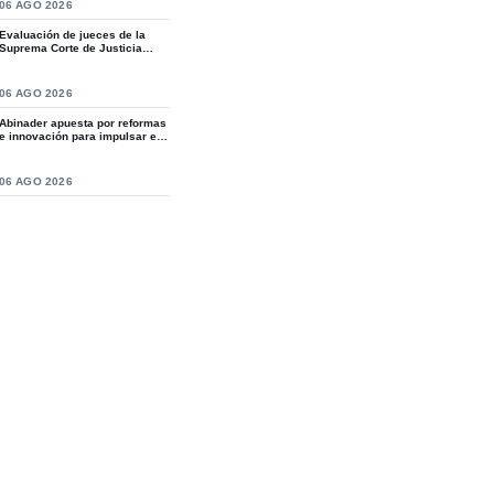
S
06 AGO 2026
Evaluación de jueces de la
Suprema Corte de Justicia
revive crítica...
S
06 AGO 2026
Abinader apuesta por reformas
e innovación para impulsar el
desarro...
S
06 AGO 2026