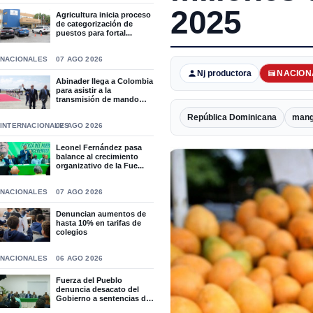
2025
Agricultura inicia proceso
de categorización de
puestos para fortal...
NACIONALES
07 AGO 2026
Nj productora
NACION
Abinader llega a Colombia
para asistir a la
transmisión de mando
de...
República Dominicana
man
INTERNACIONALES
07 AGO 2026
Leonel Fernández pasa
balance al crecimiento
organizativo de la Fue...
NACIONALES
07 AGO 2026
Denuncian aumentos de
hasta 10% en tarifas de
colegios
NACIONALES
06 AGO 2026
Fuerza del Pueblo
denuncia desacato del
Gobierno a sentencias del
T...