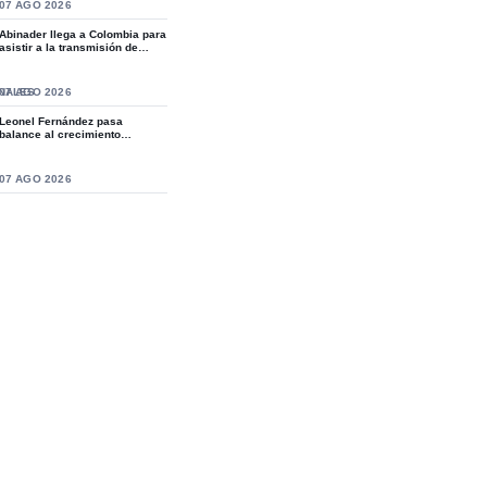
S
07 AGO 2026
Abinader llega a Colombia para
asistir a la transmisión de
mando de...
NALES
07 AGO 2026
Leonel Fernández pasa
balance al crecimiento
organizativo de la Fue...
S
07 AGO 2026