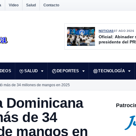
a
Video
Salud
Contacto
NOTICIAS
07 AGO 2026
Oficial: Abinader 
presidente del P
IDEOS
SALUD
DEPORTES
TECNOLOGÍA
tó más de 34 millones de mangos en 2025
a Dominicana
Patroci
más de 34
 de mangos en