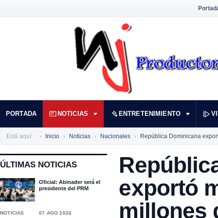
Portad
PORTADA
NOTICIAS
ENTRETENIMIENTO
V
Está aquí:
Inicio
Noticias
Nacionales
República Dominicana expor
Repúblic
ÚLTIMAS NOTICIAS
exportó 
Oficial: Abinader será el
presidente del PRM
millones
NOTICIAS
07 AGO 2026