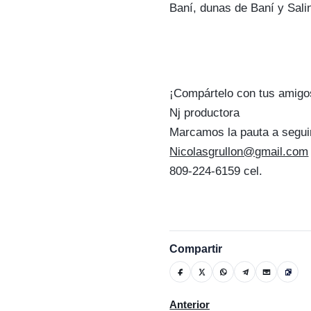
Baní, dunas de Baní y Sal
¡Compártelo con tus amigo
Nj productora
Marcamos la pauta a segui
Nicolasgrullon@gmail.com
809-224-6159 cel.
Compartir
Artículo anterior: Lanzan inno
Anterior