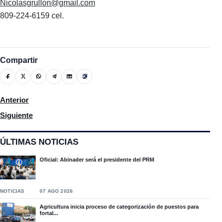
Nicolasgrullon@gmail.com
809-224-6159 cel.
Compartir
Artículo anterior: Anuncia el gobierno dominicano reforzará la i
Anterior
Artículo siguiente: Recientes estadísticas registran 32 feminicid
Siguiente
ÚLTIMAS NOTICIAS
Oficial: Abinader será el presidente del PRM
NOTICIAS
07 AGO 2026
Agricultura inicia proceso de categorización de puestos para
fortal...