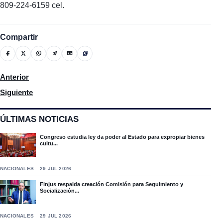
809-224-6159 cel.
Compartir
Artículo anterior: Ven se desploma en RD oferta inmobiliaria deb
Anterior
Artículo siguiente: Abogados de Eduardo Read dicen han colab
Siguiente
ÚLTIMAS NOTICIAS
Congreso estudia ley da poder al Estado para expropiar bienes
cultu...
NACIONALES
29 JUL 2026
Finjus respalda creación Comisión para Seguimiento y
Socialización...
NACIONALES
29 JUL 2026