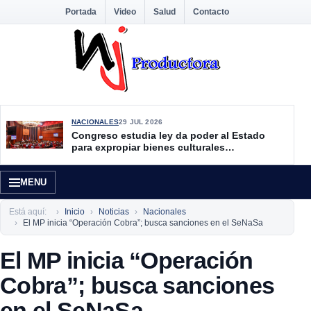
Portada
Video
Salud
Contacto
NACIONALES
29 JUL 2026
Congreso estudia ley da poder al Estado
para expropiar bienes culturales
desatendidos
MENU
Está aquí:
Inicio
Noticias
Nacionales
El MP inicia “Operación Cobra”; busca sanciones en el SeNaSa
El MP inicia “Operación
Cobra”; busca sanciones
en el SeNaSa