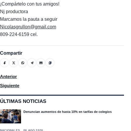
¡Compártelo con tus amigos!
Nj productora
Marcamos la pauta a seguir
Nicolasgrullon@gmail.com
809-224-6159 cel.
Compartir
Artículo anterior: Presidente del Senado y diputados se reúnen
Anterior
Artículo siguiente: Abinader promulga Ley de Contrataciones: "
Siguiente
ÚLTIMAS NOTICIAS
Denuncian aumentos de hasta 10% en tarifas de colegios
NACIONALES
06 AGO 2026