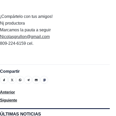
¡Compártelo con tus amigos!
Nj productora
Marcamos la pauta a seguir
Nicolasgrullon@gmail.com
809-224-6159 cel.
Compartir
Artículo anterior: Ordenan inventario general de bienes del 
Anterior
Artículo siguiente: El PLD propone medidas en favor de la reform
Siguiente
ÚLTIMAS NOTICIAS