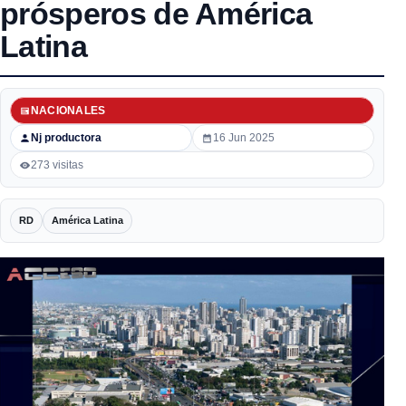
prósperos de América
Latina
NACIONALES
Nj productora
16 Jun 2025
273 visitas
RD
América Latina