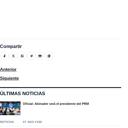
Compartir
Artículo anterior: Ministro de Educación explica el retraso con 
Anterior
Artículo siguiente: Procuradora insta al Congreso a aprobar el
Siguiente
ÚLTIMAS NOTICIAS
Oficial: Abinader será el presidente del PRM
NOTICIAS
07 AGO 2026