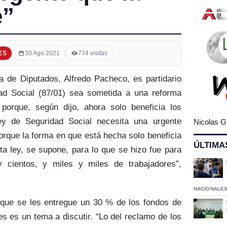
e”
ES
30 Ago 2021
774 visitas
a de Diputados, Alfredo Pacheco, es partidario
ad Social (87/01) sea sometida a una reforma
porque, según dijo, ahora solo beneficia los
ey de Seguridad Social necesita una urgente
Nicolas G
rque la forma en que está hecha solo beneficia
ÚLTIMA
ta ley, se supone, para lo que se hizo fue para
y cientos, y miles y miles de trabajadores”,
NACIONALE
que se les entregue un 30 % de los fondos de
es es un tema a discutir. “Lo del reclamo de los