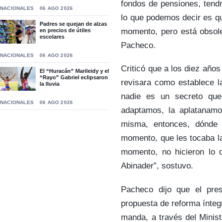
fondos de pensiones, tend
NACIONALES
06 AGO 2026
lo que podemos decir es qu
Padres se quejan de alzas
momento, pero está obsole
en precios de útiles
escolares
Pacheco.
NACIONALES
06 AGO 2026
Criticó que a los diez años
El “Huracán” Marileidy y el
“Rayo” Gabriel eclipsaron
revisara como establece la
la lluvia
nadie es un secreto que
NACIONALES
06 AGO 2026
adaptamos, la aplatanamo
misma, entonces, dónde 
momento, que les tocaba la
momento, no hicieron lo q
Abinader”, sostuvo.
Pacheco dijo que el pre
propuesta de reforma íntegr
manda, a través del Minist