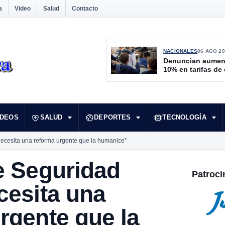
a
Video
Salud
Contacto
NACIONALES
06 AGO 20
Denuncian aumen
10% en tarifas de
IDEOS
SALUD
DEPORTES
TECNOLOGÍA
necesita una reforma urgente que la humanice”
e Seguridad
Patroci
cesita una
rgente que la