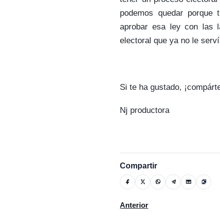
podemos quedar porque t
aprobar esa ley con las 
electoral que ya no le serv
Si te ha gustado, ¡compárt
Nj productora
Compartir
Artículo anterior: Su partido
Anterior