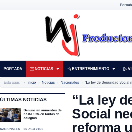
Portad
PORTADA
NOTICIAS
ENTRETENIMIENTO
V
Está aquí:
Inicio
Noticias
Nacionales
“La ley de Seguridad Social 
“La ley d
ÚLTIMAS NOTICIAS
Social ne
Denuncian aumentos de
hasta 10% en tarifas de
colegios
reforma u
NACIONALES
06 AGO 2026