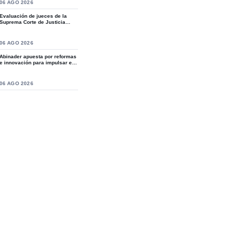
S
06 AGO 2026
Evaluación de jueces de la
Suprema Corte de Justicia
revive crítica...
S
06 AGO 2026
Abinader apuesta por reformas
e innovación para impulsar el
desarro...
S
06 AGO 2026