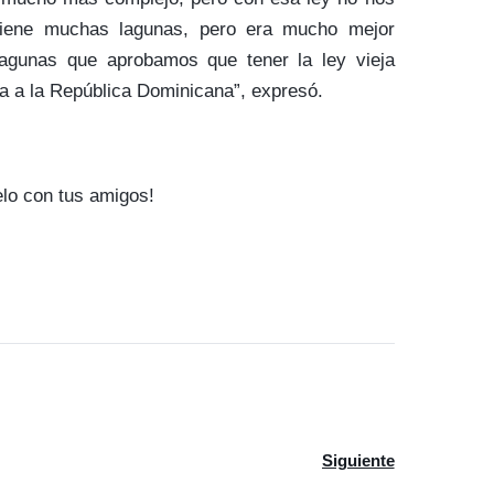
iene muchas lagunas, pero era mucho mejor
lagunas que aprobamos que tener la ley vieja
ía a la República Dominicana”, expresó.
elo con tus amigos!
 participará en diálogo, pero Leonel personalmente no irá
Artículo siguiente: Go
Siguiente