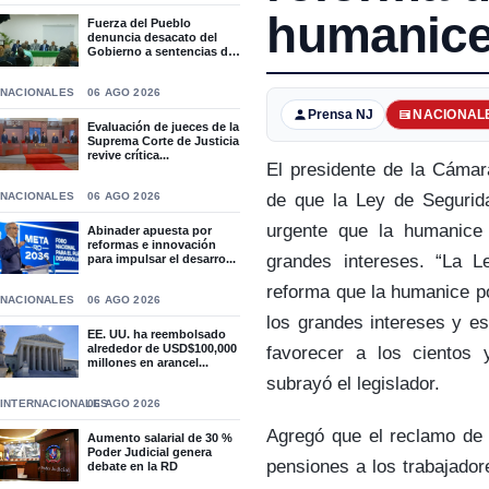
humanic
Fuerza del Pueblo
denuncia desacato del
Gobierno a sentencias del
T...
NACIONALES
06 AGO 2026
Prensa NJ
NACIONAL
Evaluación de jueces de la
Suprema Corte de Justicia
revive crítica...
El presidente de la Cámar
NACIONALES
06 AGO 2026
de que la Ley de Segurid
urgente que la humanice 
Abinader apuesta por
reformas e innovación
grandes intereses. “La L
para impulsar el desarro...
reforma que la humanice po
NACIONALES
06 AGO 2026
los grandes intereses y es
EE. UU. ha reembolsado
alrededor de USD$100,000
favorecer a los cientos 
millones en arancel...
subrayó el legislador.
INTERNACIONALES
06 AGO 2026
Agregó que el reclamo de 
Aumento salarial de 30 %
Poder Judicial genera
pensiones a los trabajador
debate en la RD