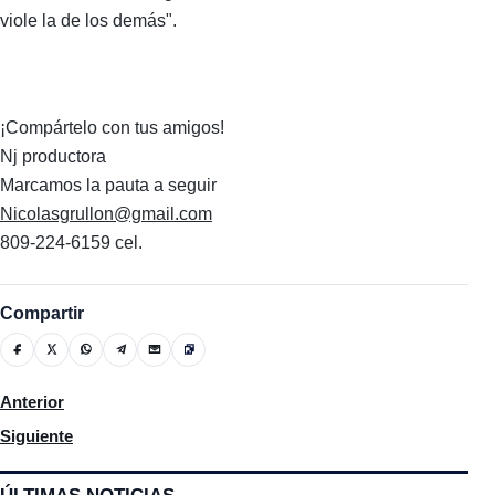
viole la de los demás".
¡Compártelo con tus amigos!
Nj productora
Marcamos la pauta a seguir
Nicolasgrullon@gmail.com
809-224-6159 cel.
Compartir
Artículo anterior: Murió el papa Francisco, líder espiritual y polít
Anterior
Artículo siguiente: El Senado estudiará fusión de Hacienda y E
Siguiente