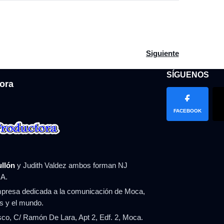
rlos Gómez participa en encuentro oficial con el Alcalde de Nue
Artículo siguiente: Pr
Siguiente
SÍGUENOS
ora
FACEBOOK
ullón
y Judith Valdez ambos forman NJ
A.
resa dedicada a la comunicación de Moca,
ís y el mundo.
co, C/ Ramón De Lara, Apt 2, Edf. 2, Moca.