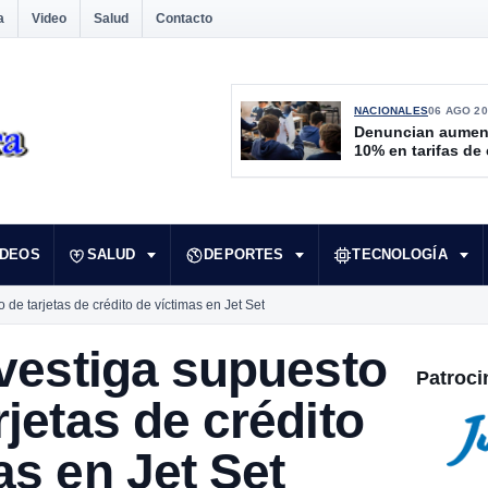
a
Video
Salud
Contacto
NACIONALES
06 AGO 20
Denuncian aumen
10% en tarifas de
IDEOS
SALUD
DEPORTES
TECNOLOGÍA
 de tarjetas de crédito de víctimas en Jet Set
nvestiga supuesto
Patroci
rjetas de crédito
as en Jet Set