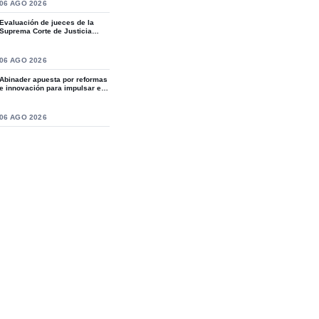
S
06 AGO 2026
Evaluación de jueces de la
Suprema Corte de Justicia
revive crítica...
S
06 AGO 2026
Abinader apuesta por reformas
e innovación para impulsar el
desarro...
S
06 AGO 2026