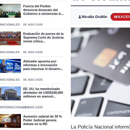
Fuerza del Pueblo
denuncia desacato del
Gobierno a sentencias del
Nicolás Grullón
NACIO
T...
NACIONALES
06 AGO 2026
Evaluación de jueces de la
Suprema Corte de Justicia
revive crítica...
NACIONALES
06 AGO 2026
Abinader apuesta por
reformas e innovación
para impulsar el desarro...
NACIONALES
06 AGO 2026
EE. UU. ha reembolsado
alrededor de USD$100,000
millones en arancel...
INTERNACIONALES
06 AGO 2026
Aumento salarial de 30 %
Poder Judicial genera
debate en la RD
La Policía Nacional inform