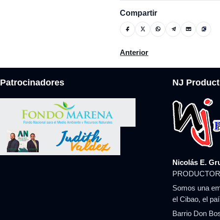
Compartir
Artículo anterior: Senador Ca
Anterior
Patrocinadores
NJ Product
Nicolás E. Gr
PRODUCTOR
Somos una emp
el Cibao, el pa
Barrio Don Bos