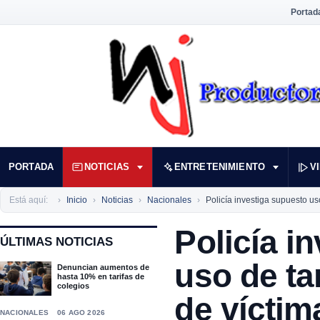
Portad
PORTADA
NOTICIAS
ENTRETENIMIENTO
V
Está aquí:
Inicio
Noticias
Nacionales
Policía investiga supuesto uso
Policía i
ÚLTIMAS NOTICIAS
uso de ta
Denuncian aumentos de
hasta 10% en tarifas de
colegios
de víctim
NACIONALES
06 AGO 2026