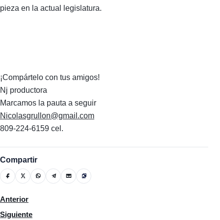
pieza en la actual legislatura.
¡Compártelo con tus amigos!
Nj productora
Marcamos la pauta a seguir
Nicolasgrullon@gmail.com
809-224-6159 cel.
Compartir
Artículo anterior: FMI destaca seguridad jurídica en desempeñ
Anterior
Artículo siguiente: Mujeres Que Dejan Raíces: Un Legado de Vid
Siguiente