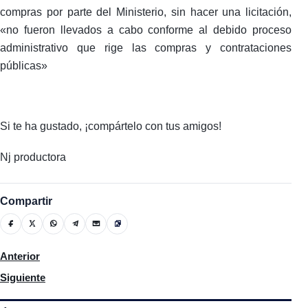
compras por parte del Ministerio, sin hacer una licitación,
«no fueron llevados a cabo conforme al debido proceso
administrativo que rige las compras y contrataciones
públicas»
Si te ha gustado, ¡compártelo con tus amigos!
Nj productora
Compartir
Artículo anterior: Corte conocerá el 31 recurso de apelación Je
Anterior
Artículo siguiente: Banco Central refuta criterios de Leonel sob
Siguiente