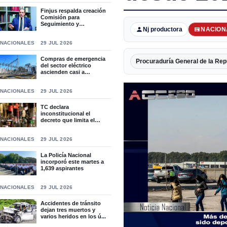
Finjus respalda creación
Comisión para
Seguimiento y
Nj productora
NACION
Socialización...
NACIONALES
29 JUL 2026
Compras de emergencia
Procuraduría General de la Rep
del sector eléctrico
ascienden casi a
RD$15,9...
NACIONALES
29 JUL 2026
TC declara
inconstitucional el
decreto que limita el
horario de ven...
NACIONALES
29 JUL 2026
La Policía Nacional
incorporó este martes a
1,639 aspirantes
NACIONALES
29 JUL 2026
Accidentes de tránsito
dejan tres muertos y
varios heridos en los ú...