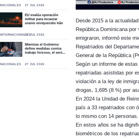
NACIONALES
27 JUL 2026
EU evalúa operación
militar para incautar
Desde 2015 a la actualidad
uranio enriquecido Irán
República Dominicana por v
INTERNACIONALES
27 JUL 2026
emigraron, informó este mi
Mientras el Gobierno
Repatriados del Departam
define medidas contra
trabajo forzoso, el sect...
General de la República (
Según un informe de estas
NACIONALES
27 JUL 2026
repatriadas asistidas por 
violación a la ley de inmig
drogas, 1,695 (8 %) por asa
En 2024 la Unidad de Reins
país a 33 repatriados con ó
lo mismo con 14 personas.
En estos años se ha dignif
biométricos de los repatria