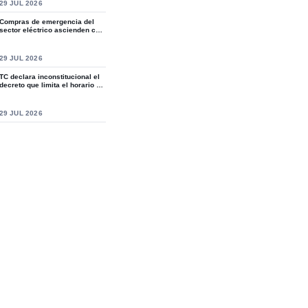
S
29 JUL 2026
Compras de emergencia del
sector eléctrico ascienden casi
a RD$15,9...
S
29 JUL 2026
TC declara inconstitucional el
decreto que limita el horario de
ven...
S
29 JUL 2026