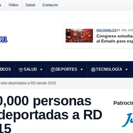
a
Video
Salud
Contacto
NACIONALES
29 JUL 20
Congreso estudia
al Estado para ex
culturales desate
IDEOS
SALUD
DEPORTES
TECNOLOGÍA
 sido deportadas a RD desde 2015
0,000 personas
Patroci
 deportadas a RD
15