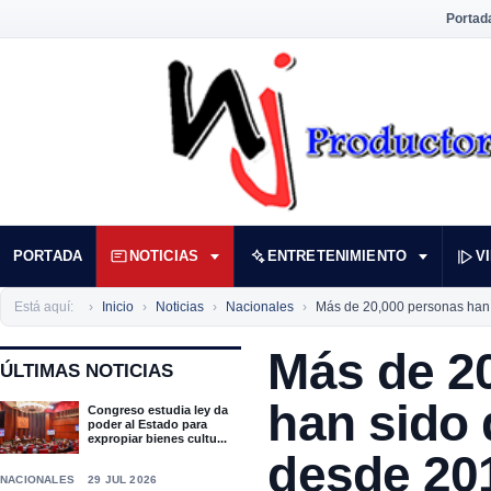
Portad
PORTADA
NOTICIAS
ENTRETENIMIENTO
V
Está aquí:
Inicio
Noticias
Nacionales
Más de 20,000 personas han
Más de 2
ÚLTIMAS NOTICIAS
han sido
Congreso estudia ley da
poder al Estado para
expropiar bienes cultu...
desde 20
NACIONALES
29 JUL 2026