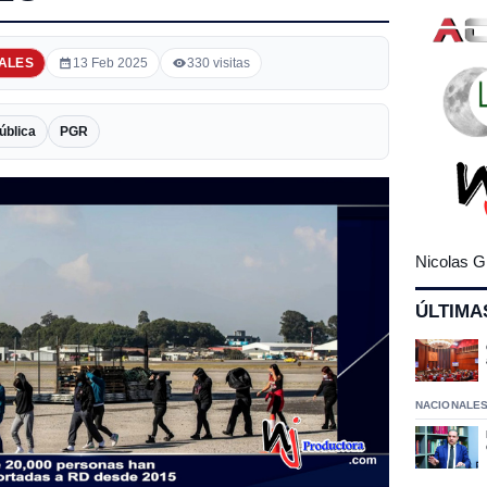
ALES
13 Feb 2025
330 visitas
ública
PGR
Nicolas G
ÚLTIMA
NACIONALE