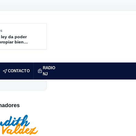
26
 ley da poder
propiar bienes
ndidos
RADIO
CONTACTO
NJ
nadores