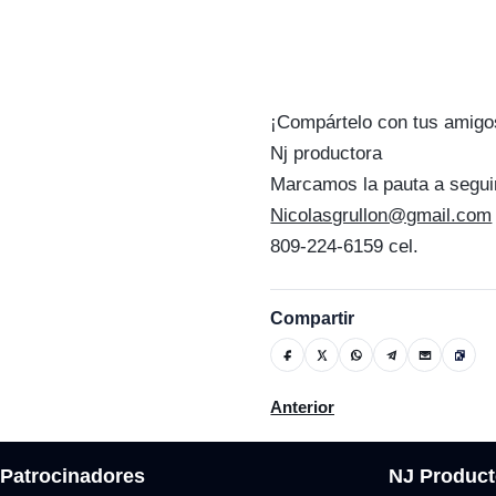
¡Compártelo con tus amigo
Nj productora
Marcamos la pauta a segui
Nicolasgrullon@gmail.com
809-224-6159 cel.
Compartir
Artículo anterior: Wellingt
Anterior
Patrocinadores
NJ Product