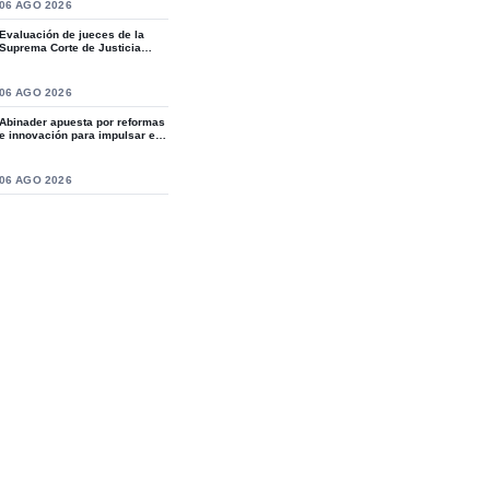
S
06 AGO 2026
Evaluación de jueces de la
Suprema Corte de Justicia
revive crítica...
S
06 AGO 2026
Abinader apuesta por reformas
e innovación para impulsar el
desarro...
S
06 AGO 2026