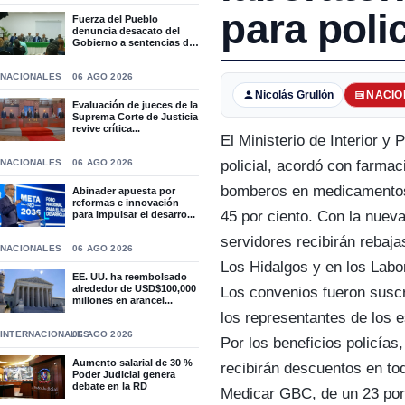
para poli
Fuerza del Pueblo
denuncia desacato del
Gobierno a sentencias del
T...
NACIONALES
06 AGO 2026
Nicolás Grullón
NACIO
Evaluación de jueces de la
Suprema Corte de Justicia
revive crítica...
El Ministerio de Interior y 
NACIONALES
06 AGO 2026
policial, acordó con farmac
bomberos en medicamentos 
Abinader apuesta por
reformas e innovación
45 por ciento. Con la nueva
para impulsar el desarro...
servidores recibirán rebaj
NACIONALES
06 AGO 2026
Los Hidalgos y en los Labor
EE. UU. ha reembolsado
alrededor de USD$100,000
Los convenios fueron suscr
millones en arancel...
los representantes de los 
INTERNACIONALES
06 AGO 2026
Por los beneficios policías
Aumento salarial de 30 %
recibirán descuentos en to
Poder Judicial genera
debate en la RD
Medicar GBC, de un 23 por 