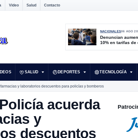
a
Video
Salud
Contacto
NACIONALES
06 AGO 20
Denuncian aumen
10% en tarifas de
IDEOS
SALUD
DEPORTES
TECNOLOGÍA
n farmacias y laboratorios descuentos para policías y bomberos
 Policía acuerda
Patroci
cias y
ios descuentos