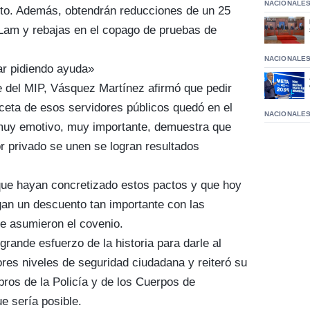
NACIONALE
nto. Además, obtendrán reducciones de un 25
 Lam y rebajas en el copago de pruebas de
NACIONALE
ar pidiendo ayuda»
de del MIP, Vásquez Martínez afirmó que pedir
eta de esos servidores públicos quedó en el
NACIONALE
muy emotivo, muy importante, demuestra que
or privado se unen se logran resultados
que hayan concretizado estos pactos y que hoy
an un descuento tan importante con las
ue asumieron el covenio.
rande esfuerzo de la historia para darle al
res niveles de seguridad ciudadana y reiteró su
ros de la Policía y de los Cuerpos de
e sería posible.