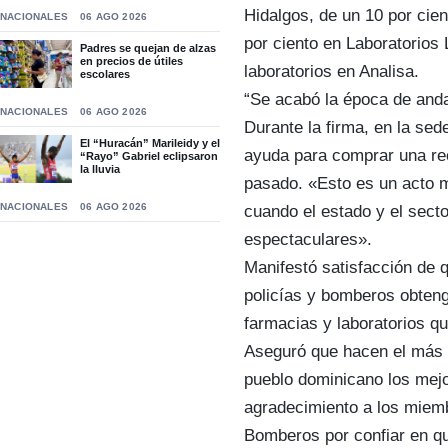
Hidalgos, de un 10 por cie
NACIONALES
06 AGO 2026
por ciento en Laboratorios
Padres se quejan de alzas
en precios de útiles
laboratorios en Analisa.
escolares
“Se acabó la época de and
NACIONALES
06 AGO 2026
Durante la firma, en la se
El “Huracán” Marileidy y el
ayuda para comprar una rec
“Rayo” Gabriel eclipsaron
la lluvia
pasado. «Esto es un acto 
NACIONALES
06 AGO 2026
cuando el estado y el sect
espectaculares».
Manifestó satisfacción de 
policías y bomberos obteng
farmacias y laboratorios q
Aseguró que hacen el más g
pueblo dominicano los mejo
agradecimiento a los miemb
Bomberos por confiar en qu