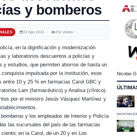
cías y bomberos
NALES
02 Ago 2024
252 visitas
Policía, en la dignificación y modernización
ias y laboratorios descuentos a policías y
y estudios, que permiten ahorros de hasta un
 conquista impulsada por la institución, esos
Nicolas G
as entre 10 y 25 % en farmacias Carol GBC y
ÚLTIMA
atorios Lam (farmacéutico) y Analisa (clínico).
itos por el ministro Jesús Vásquez Martínez y
establecimientos.
NACIONALE
, bomberos y los empleados de Interior y Policía
das las sucursales del país de las farmacias
ciento; en la Carol, de un 20 y en Los