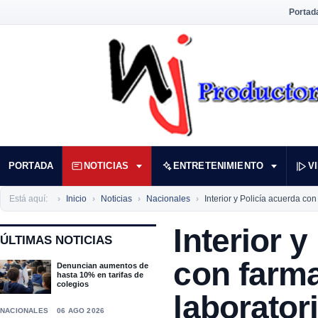
Portad
PORTADA
NOTICIAS
ENTRETENIMIENTO
V
Está aquí:
Inicio
Noticias
Nacionales
Interior y Policía acuerda co
Interior y
ÚLTIMAS NOTICIAS
con farma
Denuncian aumentos de
hasta 10% en tarifas de
colegios
laborator
NACIONALES
06 AGO 2026