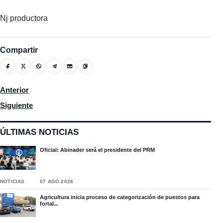
Nj productora
Compartir
Artículo anterior: El mes que viene se discutirá reforma fiscal
Anterior
Artículo siguiente: Presidente hablará este miércoles con motiv
Siguiente
ÚLTIMAS NOTICIAS
Oficial: Abinader será el presidente del PRM
NOTICIAS
07 AGO 2026
Agricultura inicia proceso de categorización de puestos para
fortal...